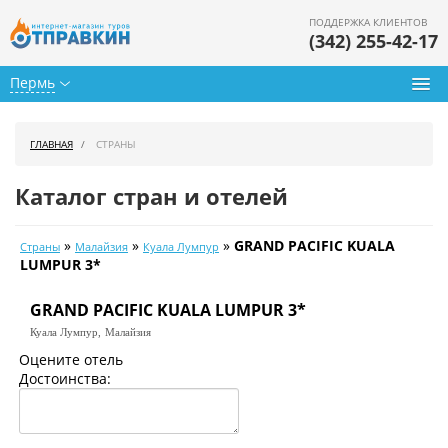
ПОДДЕРЖКА КЛИЕНТОВ
(342) 255-42-17
Пермь
Туры из Перми
ГЛАВНАЯ
СТРАНЫ
Подбор тура
Каталог стран и отелей
Горящие туры
»
»
»
GRAND PACIFIC KUALA
Страны
Малайзия
Куала Лумпур
Календарь туров
LUMPUR 3*
Цены дня
GRAND PACIFIC KUALA LUMPUR 3*
Куала Лумпур,
Малайзия
Страны
Оцените отель
Достоинства:
Как купить
О нас