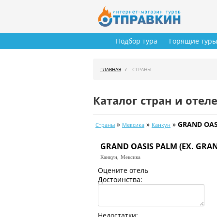
Подбор тура
Горящие тур
ГЛАВНАЯ
СТРАНЫ
Каталог стран и отел
»
»
»
GRAND OASI
Страны
Мексика
Канкун
GRAND OASIS PALM (EX. GRAN
Канкун,
Мексика
Оцените отель
Достоинства:
Недостатки: