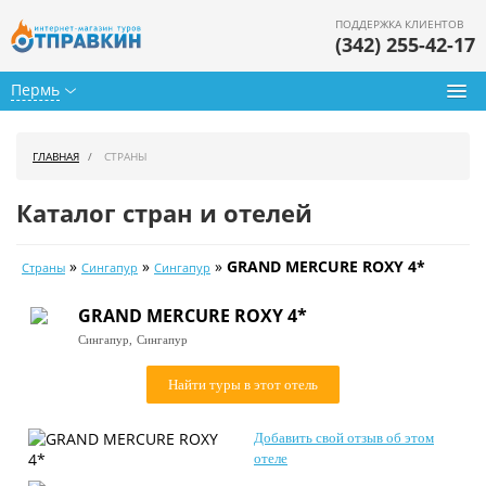
ПОДДЕРЖКА КЛИЕНТОВ
(342) 255-42-17
Пермь
Туры из Перми
ГЛАВНАЯ
СТРАНЫ
Подбор тура
Каталог стран и отелей
Горящие туры
»
»
»
GRAND MERCURE ROXY 4*
Страны
Сингапур
Сингапур
Календарь туров
GRAND MERCURE ROXY 4*
Цены дня
Сингапур,
Сингапур
Страны
Найти туры в этот отель
Как купить
Добавить свой отзыв об этом
О нас
отеле