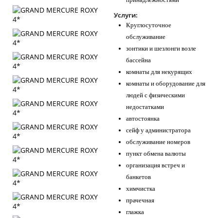
Услуги:
Круглосуточное
обслуживание
зонтики и шезлонги возле
бассейна
комнаты для некурящих
комнаты и оборудование для
людей с физическими
недостатками
автостоянка
сейф у администратора
обслуживание номеров
пункт обмена валюты
организация встреч и
банкетов
химчистка
прачечная
глажка