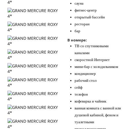
сауна
фитнес-центр
открытый бассейн
ресторан
бар
В номере:
ТВ со спутниковыми
каналами
скоростной Интернет
мини-бар с холодильником
кондиционер
рабочий стол
сейф
телефон
кофеварка и чайник
ванная комната с ванной или
душевой кабиной, феном и
туалетными
принадлежностями