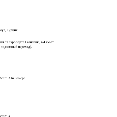
alya, Турция
7 км от аэропорта Газипаша, в 4 км от
ть подземный переход).
Всего 334 номера.
меню: 3