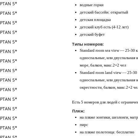
водные горки
детский бассейн: открытый
детская площадка
детский клуб есть (4-12 лет)
детский буфет
Типы номеров:
Standard room sea view — 25-30 к
односпальные, или двуспальная и
море, балкон, макс.2+2 чел
Standard room land view — 25-30 
односпальные, или двуспальная и
окрестности, балкон, макс.2+2 че
Есть 5 номеров для людей с огранич
Пляж:
на пляже зонтики, шезлонги, мат
пирс
на пляже полотенца: бесплатно