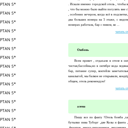
. Искали именно городской отель , чтобы 
, что бы можно было выйти погулять вне 
, особенно вечером, когда всё в подсветк
два больших номера на 5 этаже, с видом
номерах работала, бар с пивом, ко ...
читать о
Оюбовь
Всем привет , отдахали в отеле в ок
чистая,бассейны,но в октябре вода ледян
бар, питание супер, коктейли замечатель
каналыгой, мы балкон не открывали, кондё
общем, отель рекомендую!
читать о
алена
Пишу все по факту !Отель бомба ,ха
бутылки пива Туборг ,две Колы и фанта 
,фруктов много,пероженное вкусняшки