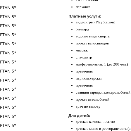
парковка
Платные услуги:
видеоигры (PlayStation)
бильярд
водные виды спорта
прокат велосипедов
массаж
спа-центр
конференц-залы: 1 (до 200 чел.)
прачечная
парикмахерская
прачечная
станция зарядки электромобилей
прокат автомобилей
врач по вызову
Для детей:
детская коляска: платно
детское меню в ресторане есть (в 