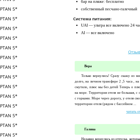
бар на пляже: бесплатно
собственный песчано-галечный
Система питания:
UAI — ультра все включено 24 ча
AI — все включено
Отзыв
Вера
Только вернулись! Сразу скажу из ми
долго, на личном трансфере 2 ,5 часа , на
смутило, плюс мы без детей Теперь о плю
на море. Территория отеля не большая, с
с горками. Море через дорогу, у отеля св
территории отеля (рядом с бассейном ...
читать о
Галина
Недавно вернулись из отпуска, которы