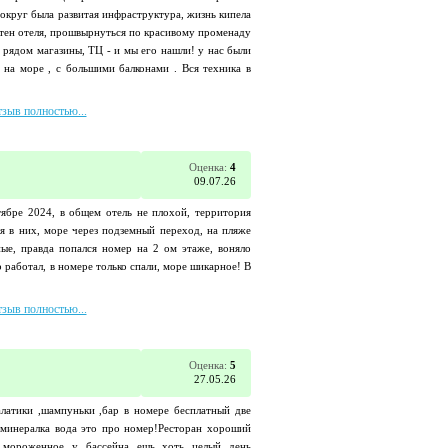
вокруг была развитая инфраструктура, жизнь кипела
стен отеля, прошвырнуться по красивому променаду
е, рядом магазины, ТЦ - и мы его нашли! у нас были
 на море , с большими балконами . Вся техника в
тзыв полностью...
Оценка:
4
09.07.26
тябре 2024, в общем отель не плохой, территория
ая в них, море через подземный переход, на пляже
ные, правда попался номер на 2 ом этаже, воняло
р работал, в номере только спали, море шикарное! В
тзыв полностью...
Оценка:
5
27.05.26
латики ,шампуньки ,бар в номере бесплатный две
,минералка вода это про номер!Ресторан хороший
 ,мороженное у бассейна ешь хоть целый день