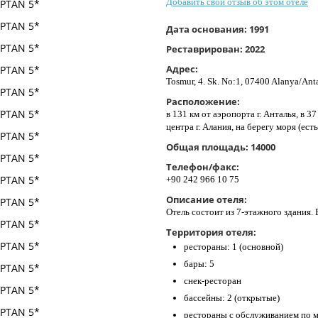
Добавить свой отзыв об этом отеле
Дата основания:
1991
Реставрирован:
2022
Адрес:
Tosmur, 4. Sk. No:1, 07400 Alanya/Ant
Расположение:
в 131 км от аэропорта г. Анталья, в 3
центра г. Алания, на берегу моря (ес
Общая площадь:
14000
Телефон/факс:
+90 242 966 10 75
Описание отеля:
Отель состоит из 7-этажного здания. 
Территория отеля:
рестораны: 1 (основной)
бары: 5
снек-ресторан
бассейны: 2 (открытые)
рестораны с обслуживанием по 