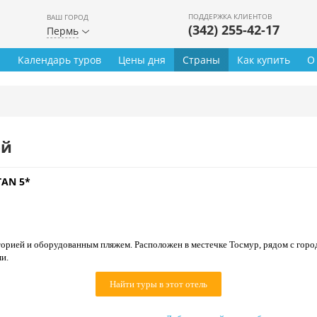
ПОДДЕРЖКА КЛИЕНТОВ
ВАШ ГОРОД
(342) 255-42-17
Пермь
ы
Календарь туров
Цены дня
Страны
Как купить
О
ей
AN 5*
орией и оборудованным пляжем. Расположен в местечке Тосмур, рядом с горо
и.
Найти туры в этот отель