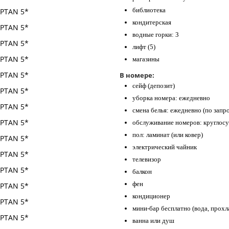
библиотека
кондитерская
водные горки: 3
лифт (5)
магазины
В номере:
сейф (депозит)
уборка номера: ежедневно
смена белья: ежедневно (по запр
обслуживание номеров: круглосу
пол: ламинат (или ковер)
электрический чайник
телевизор
балкон
фен
кондиционер
мини-бар бесплатно (вода, прохл
ванна или душ