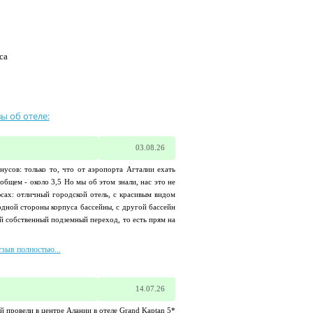
са
ы об отеле:
03.08.26
нусов: только то, что от аэропорта Агталии ехать
 общем - около 3,5 Но мы об этом знали, нас это не
сах: отличный городской отель, с красивым видом
 одной стороны корпуса бассейны, с другой бассейн
ой собственный подземный переход, то есть прям на
тзыв полностью...
14.07.26
й провели в центре Алании в отеле Grand Kaptan 5*