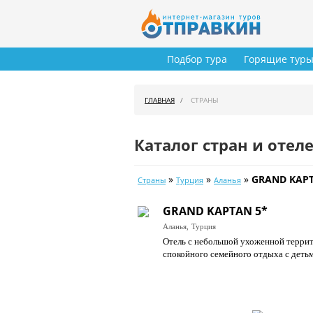
Подбор тура
Горящие тур
ГЛАВНАЯ
СТРАНЫ
Каталог стран и отел
»
»
»
GRAND KAPT
Страны
Турция
Аланья
GRAND KAPTAN 5*
Аланья,
Турция
Отель с небольшой ухоженной террит
спокойного семейного отдыха с детьм