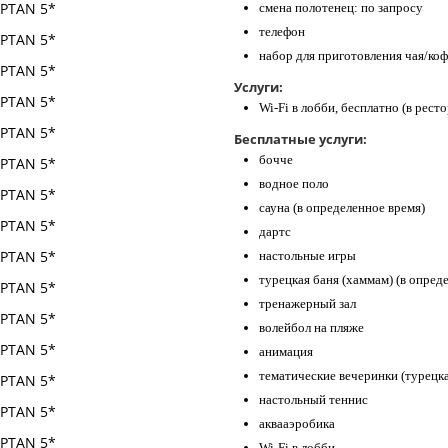
смена полотенец: по запросу
телефон
набор для приготовления чая/коф
Услуги:
Wi-Fi в лобби, бесплатно (в ресто
Бесплатные услуги:
бочче
водное поло
сауна (в определенное время)
дартс
настольные игры
турецкая баня (хаммам) (в опред
тренажерный зал
волейбол на пляже
анимация
тематические вечеринки (турецк
настольный теннис
аквааэробика
Wi-Fi в лобби