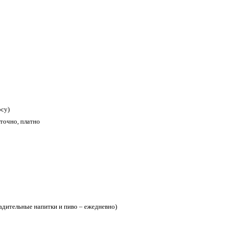
осу)
точно, платно
адительные напитки и пиво – ежедневно)