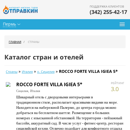
ПОДДЕРЖКА КЛИЕНТОВ
(342) 255-42-17
Пермь
Туры из Перми
ГЛАВНАЯ
СТРАНЫ
Подбор тура
Каталог стран и отелей
Горящие туры
»
»
»
ROCCO FORTE VILLA IGIEA 5*
Страны
Италия
о. Сицилия
Календарь туров
РЕЙТИНГ
ROCCO FORTE VILLA IGIEA 5*
Цены дня
3.0
Сицилия,
Италия
Шикарный отель с дворцовыми интерьерами в
Страны
традиционном стиле, располагает красивыми видами на море.
Находится на набережной Палермо, до центра города можно
Как купить
добраться на бесплатном шаттле. Размещение в больших
номерах с изысканной обстановкой. На территории - пейзажный
О нас
бассейн, аккуратный сад. В числе услуг - фитнес-центр, ресторан
сицилийской кухни. Отлично подойдет для комфортного отдыха