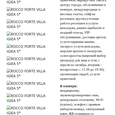
прачечной, маршрутное такси к
центру города, обслуживание в
номерах, международные и
местные газеты, сейф на
ресепшен, круглосуточная
работа ресепшен и услуги
консьержа, раннее прибытие и
поздний отъезд, VIP-
обслуживание, доставка цветов,
услуги парковки машин,
экспресс-услуги консьержа,
морские круизы и экскурсии,
салон красоты (широкий выбор
процедур для лица и тела, с
апреля по октябрь, вторник -
воскресенье, с 11.30 до 19.30),
организация свадеб, услуги
прачечной.
В номере:
кондиционер,
звуконепроницаемые окна,
центральное отопление, Wi-Fi
(платно), телефон с прямым
набором номера, электронный
ключ, ЖК-телевизор со