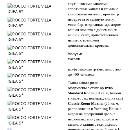
спутниковыми каналами,
спортивные каналы и каналы с
кинофильмами плюс, просмотр
передач за отдельную плату,
мини-бар, отделанная мрамором
ванная комната с душем и/или
ванной, сейф, приветственный
напиток, возможна
дополнительная кровать.
Услуги:
массаж.
конференц-центр вместимостью
до 400 человека.
Типы номеров:
оформлены в стиле ар-нуво
Standard Room
(19 кв. м, балкон
в некоторых номерах, вид на сад)
Classic Room Marina
(25 кв. м,
расположены в Yachting House с
видом на внутренний двор, в
нескольких минутах ходьбы от
главного здания отеля рядом с
причалом отеля, макс. 2 взр. + 1