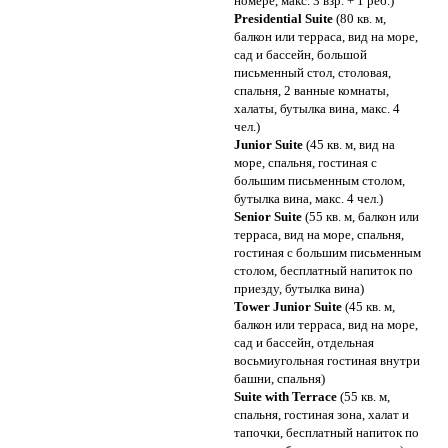
номере, макс. 3 взр. + 1 реб.)
Presidential Suite
(80 кв. м,
балкон или терраса, вид на море,
сад и бассейн, большой
письменный стол, столовая,
спальня, 2 ванные комнаты,
халаты, бутылка вина, макс. 4
чел.)
Junior Suite
(45 кв. м, вид на
море, спальня, гостиная с
большим письменным столом,
бутылка вина, макс. 4 чел.)
Senior Suite
(55 кв. м, балкон или
терраса, вид на море, спальня,
гостиная с большим письменным
столом, бесплатный напиток по
приезду, бутылка вина)
Tower Junior Suite
(45 кв. м,
балкон или терраса, вид на море,
сад и бассейн, отдельная
восьмиугольная гостиная внутри
башни, спальня)
Suite with Terrace
(55 кв. м,
спальня, гостиная зона, халат и
тапочки, бесплатный напиток по