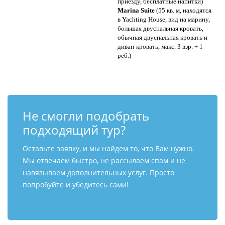
приезду, бесплатные напитки)
Marina Suite
(55 кв. м, находятся
в Yachting House, вид на марину,
большая двуспальная кровать,
обычная двуспальная кровать и
диван-кровать, макс. 3 взр. + 1
реб.)
Не смогли подобрать
подходящий тур?
Оставьте заявку, и мы найдем то, что Вам нужно.
Мы отвечаем быстро, не рассылаем спам и не
навязываем дополнительных услуг. Просто
попробуйте и убедитесь сами!