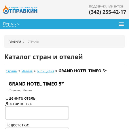
ПОДДЕРЖКА КЛИЕНТОВ
(342) 255-42-17
Пермь
Туры из Перми
ГЛАВНАЯ
СТРАНЫ
Подбор тура
Каталог стран и отелей
Горящие туры
»
»
»
GRAND HOTEL TIMEO 5*
Страны
Италия
о. Сицилия
Календарь туров
GRAND HOTEL TIMEO 5*
Цены дня
Сицилия,
Италия
Страны
Оцените отель
Достоинства:
Как купить
О нас
Недостатки: