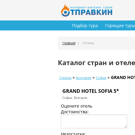
Подбор тура
Горящие тур
ГЛАВНАЯ
СТРАНЫ
Каталог стран и отел
»
»
»
GRAND HOT
Страны
Болгария
София
GRAND HOTEL SOFIA 5*
София,
Болгария
Оцените отель
Достоинства:
Недостатки: