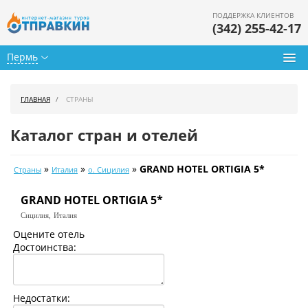
ПОДДЕРЖКА КЛИЕНТОВ
(342) 255-42-17
Пермь
Туры из Перми
ГЛАВНАЯ
СТРАНЫ
Подбор тура
Каталог стран и отелей
Горящие туры
»
»
»
GRAND HOTEL ORTIGIA 5*
Страны
Италия
о. Сицилия
Календарь туров
GRAND HOTEL ORTIGIA 5*
Цены дня
Сицилия,
Италия
Страны
Оцените отель
Достоинства:
Как купить
О нас
Недостатки: