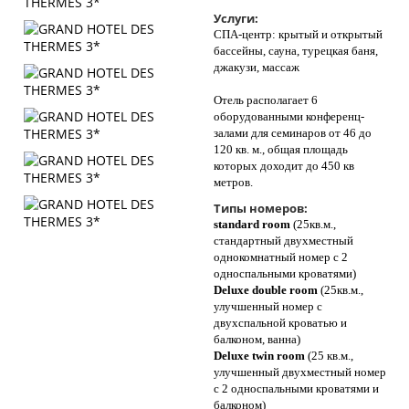
Услуги:
СПА-центр: крытый и открытый
бассейны, сауна, турецкая баня,
джакузи, массаж
Отель располагает 6
оборудованными конференц-
залами для семинаров от 46 до
120 кв. м., общая площадь
которых доходит до 450 кв
метров.
Типы номеров:
standard room
(25кв.м.,
стандартный двухместный
однокомнатный номер с 2
односпальными кроватями)
Deluxe double room
(25кв.м.,
улучшенный номер с
двухспальной кроватью и
балконом, ванна)
Deluxe twin room
(25 кв.м.,
улучшенный двухместный номер
с 2 односпальными кроватями и
балконом)