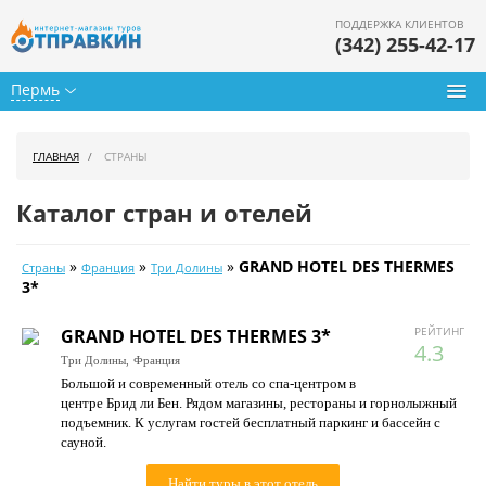
ПОДДЕРЖКА КЛИЕНТОВ
(342) 255-42-17
Пермь
Туры из Перми
ГЛАВНАЯ
СТРАНЫ
Подбор тура
Каталог стран и отелей
Горящие туры
»
»
»
GRAND HOTEL DES THERMES
Страны
Франция
Три Долины
Календарь туров
3*
Цены дня
РЕЙТИНГ
GRAND HOTEL DES THERMES 3*
4.3
Три Долины,
Франция
Страны
Большой и современный отель со спа-центром в
центре Брид ли Бен. Рядом магазины, рестораны и горнолыжный
Как купить
подъемник. К услугам гостей бесплатный паркинг и бассейн с
сауной.
О нас
Найти туры в этот отель