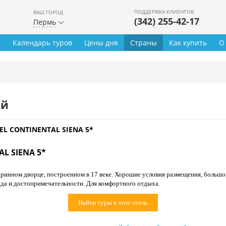
ПОДДЕРЖКА КЛИЕНТОВ
ВАШ ГОРОД
(342) 255-42-17
Пермь
ы
Календарь туров
Цены дня
Страны
Как купить
О
ей
L CONTINENTAL SIENA 5*
L SIENA 5*
ринном дворце, построенном в 17 веке. Хорошие условия размещения, большой
ода и достопримечательности. Для комфортного отдыха.
Найти туры в этот отель