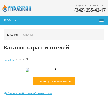
ПОДДЕРЖКА КЛИЕНТОВ
(342) 255-42-17
Пермь
Туры из Перми
ГЛАВНАЯ
СТРАНЫ
Подбор тура
Каталог стран и отелей
Горящие туры
» » »
*
Страны
Календарь туров
*
Цены дня
Найти туры в этот отель
Страны
Как купить
Добавить свой отзыв об этом отеле
О нас