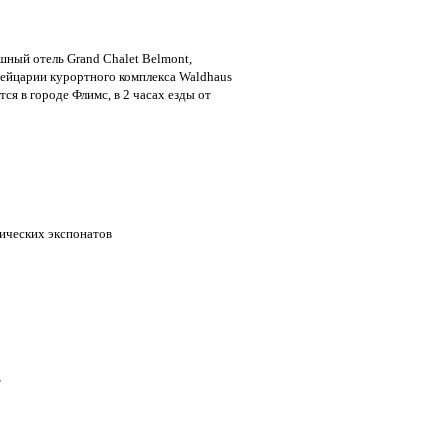
шный отель Grand Chalet Belmont,
ейцарии курортного комплекса Waldhaus
тся в городе Флимс, в 2 часах езды от
рических экспонатов
т