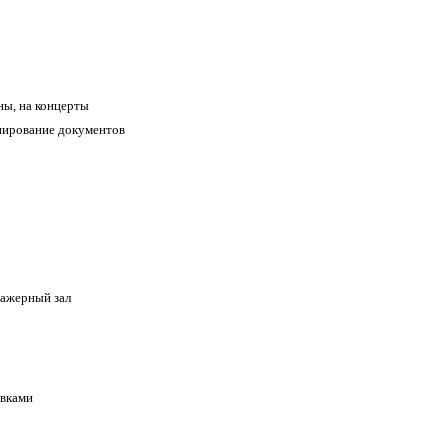
ны, на концерты
опирование документов
ажерный зал
авками