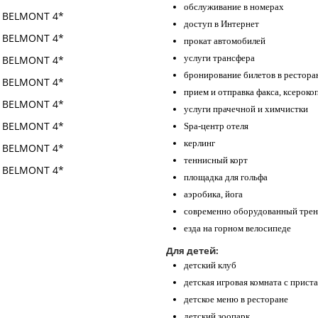
обслуживание в номерах
доступ в Интернет
прокат автомобилей
услуги трансфера
бронирование билетов в рестора
прием и отправка факса, ксерок
услуги прачечной и химчистки
Spa-центр отеля
керлинг
теннисный корт
площадка для гольфа
аэробика, йога
современно оборудованный трен
езда на горном велосипеде
Для детей:
детский клуб
детская игровая комната с прист
детское меню в ресторане
детский зоопарк