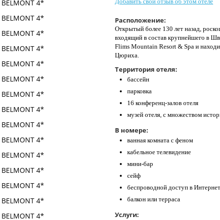
Добавить свой отзыв об этом отеле
Расположение:
Открытый более 130 лет назад, роско
входящий в состав крупнейшего в Шв
Flims Mountain Resort & Spa и находи
Цюриха.
Территория отеля:
бассейн
парковка
16 конференц-залов отеля
музей отеля, с множеством исто
В номере:
ванная комната с феном
кабельное телевидение
мини-бар
сейф
беспроводной доступ в Интерне
балкон или терраса
Услуги: