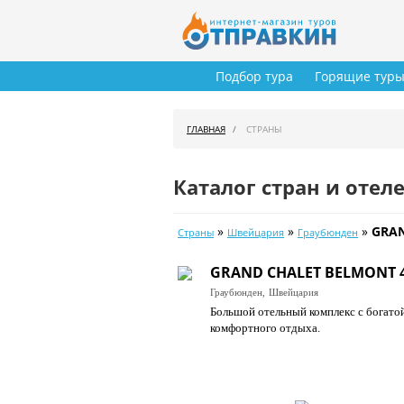
Подбор тура
Горящие тур
ГЛАВНАЯ
СТРАНЫ
Каталог стран и отел
»
»
»
GRAN
Страны
Швейцария
Граубюнден
GRAND CHALET BELMONT 
Граубюнден,
Швейцария
Большой отельный комплекс с богатой
комфортного отдыха.