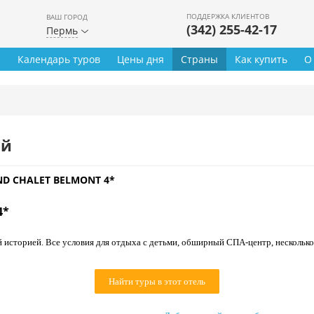
ПОДДЕРЖКА КЛИЕНТОВ
ВАШ ГОРОД
(342) 255-42-17
Пермь
ы
Календарь туров
Цены дня
Страны
Как купить
О
ей
D CHALET BELMONT 4*
4*
 историей. Все условия для отдыха с детьми, обширный СПА-центр, несколько
Найти туры в этот отель