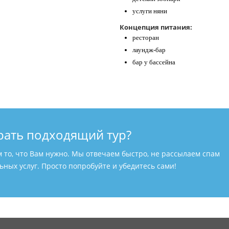
услуги няни
Концепция питания:
ресторан
лаундж-бар
бар у бассейна
рать подходящий тур?
м то, что Вам нужно. Мы отвечаем быстро, не рассылаем спам
ных услуг. Просто попробуйте и убедитесь сами!