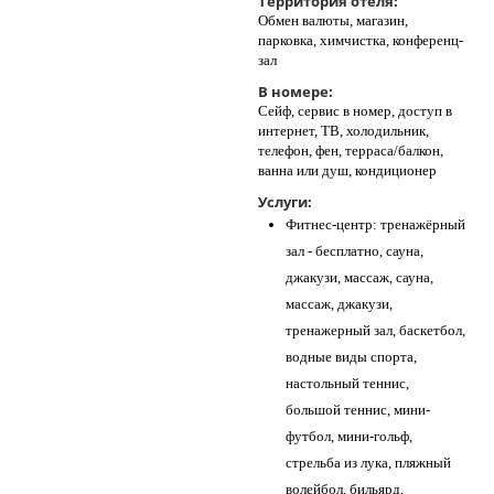
Территория отеля:
Обмен валюты, магазин,
парковка, химчистка, конференц-
зал
В номере:
Сейф, сервис в номер, доступ в
интернет, ТВ, холодильник,
телефон, фен, терраса/балкон,
ванна или душ, кондиционер
Услуги:
Фитнес-центр: тренажёрный
зал - бесплатно, сауна,
джакузи, массаж, сауна,
массаж, джакузи,
тренажерный зал, баскетбол,
водные виды спорта,
настольный теннис,
большой теннис, мини-
футбол, мини-гольф,
стрельба из лука, пляжный
волейбол, бильярд,