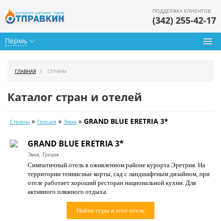
ПОДДЕРЖКА КЛИЕНТОВ
(342) 255-42-17
Пермь
Туры из Перми
ГЛАВНАЯ
СТРАНЫ
Подбор тура
Каталог стран и отелей
Горящие туры
»
»
»
GRAND BLUE ERETRIA 3*
Страны
Греция
Эвия
Календарь туров
GRAND BLUE ERETRIA 3*
Цены дня
Эвия,
Греция
Симпатичный отель в оживленном районе курорта Эретрия. На
Страны
территории теннисные корты, сад с ландшафтным дизайном, при
отеле работает хороший ресторан национальной кухни. Для
Как купить
активного пляжного отдыха.
О нас
Найти туры в этот отель