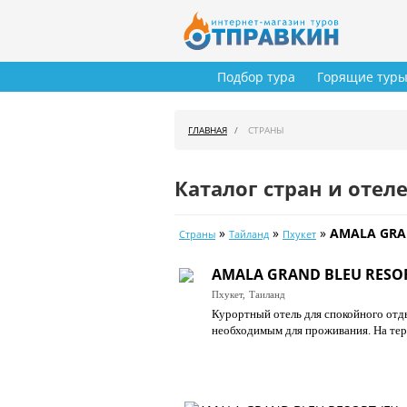
Подбор тура
Горящие тур
ГЛАВНАЯ
СТРАНЫ
Каталог стран и отел
»
»
»
AMALA GRAN
Страны
Тайланд
Пхукет
AMALA GRAND BLEU RESORT
Пхукет,
Таиланд
Курортный отель для спокойного отд
необходимым для проживания. На терр