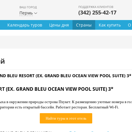
ПОДДЕРЖКА КЛИЕНТОВ
ВАШ ГОРОД
(342) 255-42-17
Пермь
ы
Календарь туров
Цены дня
Страны
Как купить
О
ей
D BLEU RESORT (EX. GRAND BLEU OCEAN VIEW POOL SUITE) 3*
 (EX. GRAND BLEU OCEAN VIEW POOL SUITE) 3*
ыха в окружении природы острова Пхукет. К размещению уютные номера в гол
итории есть открытый бассейн. Работает ресторан. Бесплатный Wi-Fi.
Найти туры в этот отель