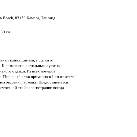
a Beach, 83150 Камала, Таиланд.
30 км.
у от пляжа Камала, в 3,2 км от
и. К размещению стильные и уютные
ятного отдыха. Из всех номеров
. Песчаный пляж примерно в 1 км от отеля.
ый бассейн, парковка. Предоставляется
осуточной стойки регистрации всегда