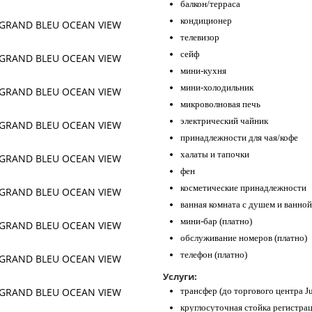
балкон/терраса
кондиционер
телевизор
сейф
мини-кухня
мини-холодильник
микроволновая печь
электрический чайник
принадлежности для чая/кофе
халаты и тапочки
фен
косметические принадлежности
ванная комната с душем и ванной
мини-бар (платно)
обслуживание номеров (платно)
телефон (платно)
Услуги:
трансфер (до торгового центра J
круглосуточная стойка регистра