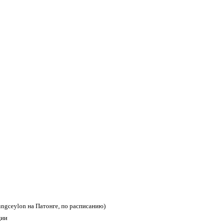
ungceylon на Патонге, по расписанию)
ции