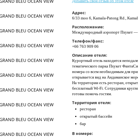
Добавить свой отзыв об этом отеле
Адрес:
6/33 moo 6, Kamala-Patong Rd., Kamal
Расположение:
Международный аэропорт Пхукет — 
Телефон/факс:
+66 763 909 06
Описание отеля:
Курортный отель находится неподалек
тематического парка Пхукет ФантаС
номера со всем необходимым для при
открывается вид на Андаманское море
На территории есть ресторан, открыт
бесплатный Wi-Fi. Сотрудники кругл
готовы помочь гостям.
Территория отеля:
ресторан
открытый бассейн
бар
В номере: