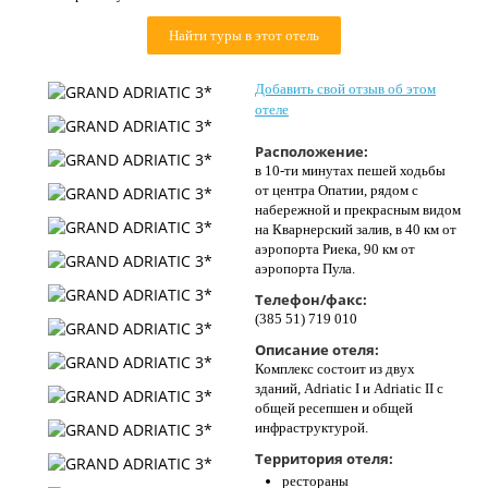
Контакты
Найти туры в этот отель
Добавить свой отзыв об этом
отеле
Расположение:
в 10-ти минутах пешей ходьбы
от центра Опатии, рядом с
набережной и прекрасным видом
на Кварнерский залив, в 40 км от
аэропорта Риека, 90 км от
аэропорта Пула.
Телефон/факс:
(385 51) 719 010
Описание отеля:
Комплекс состоит из двух
зданий, Adriatic I и Adriatic II с
общей ресепшен и общей
инфраструктурой.
Территория отеля:
рестораны