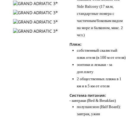
Side Balcony (17 кв.м,
стандартные номера с
частичным/боковым видом
на море и балконом, макс. 2
чел.)
Пляж:
собственный скалистый
пляж отеля (в 100 м от отеля)
зонтики и лежаки - за
доп.плату
2 общественных пляжа в 1
км и в 5 км от отеля
Система питания:
​- завтраки (Bed & Breakfast)
полупансион (Half Board):
завтрак, ужин