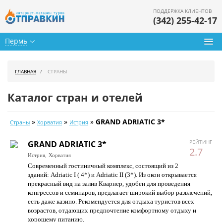
ПОДДЕРЖКА КЛИЕНТОВ
(342) 255-42-17
Пермь
Туры из Перми
ГЛАВНАЯ
СТРАНЫ
Подбор тура
Каталог стран и отелей
Горящие туры
»
»
»
GRAND ADRIATIC 3*
Страны
Хорватия
Истрия
Календарь туров
РЕЙТИНГ
GRAND ADRIATIC 3*
Цены дня
2.7
Истрия,
Хорватия
Современный гостиничный комплекс, состоящий из 2
Страны
зданий: Adriatic I ( 4*) и Adriatic II (3*). Из окон открывается
прекрасный вид на залив Кварнер, удобен для проведения
Как купить
конгрессов и семинаров, предлагает широкий выбор развлечений,
есть даже казино. Рекомендуется для отдыха туристов всех
О нас
возрастов, отдающих предпочтение комфортному отдыху и
хорошему питанию.