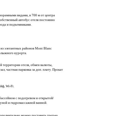
норамными видами, в 700 м от центра
Собственный автобус отеля постоянно
рода и подъемниками.
 из элегантных районов Mont Blanc
нолыжного курорта.
сей территории отеля, обмен валюты,
зал, частная парковка за доп. плату. Прокат
йф, Wi-Fi.
бассейном с подогревом и открытой/
ауной и гидромассажной ванной.
дополнительно можно поставить третью