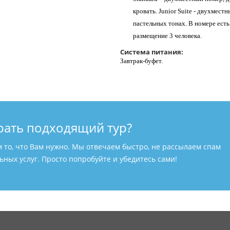
кровать. Junior Suite - двухмест
пастельных тонах. В номере ест
размещение 3 человека.
Система питания:
Завтрак-буфет.
рать подходящий тур?
м то, что Вам нужно. Мы отвечаем быстро, не рассылаем спам
ных услуг. Просто попробуйте и убедитесь сами!