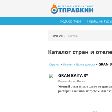
Подбор тура
Горящие тур
ГЛАВНАЯ
СТРАНЫ
Каталог стран и отел
»
»
»
GRAN B
Страны
Италия
Валле-д Аоста
GRAN BAITA 3*
Валле-д Аоста,
Италия
Уютный отель в паре шагов от центра
ресторан с винным погребом. Для эко