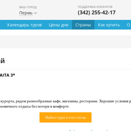
ПОДДЕРЖКА КЛИЕНТОВ
ВАШ ГОРОД
(342) 255-42-17
Пермь
ы
Календарь туров
Цены дня
Страны
Как купить
О
ей
AITA 3*
 курорта, рядом разнообразные кафе, магазины, рестораны. Хорошие условия 
номичного отдыха без потери в комфорте.
Найти туры в этот отель