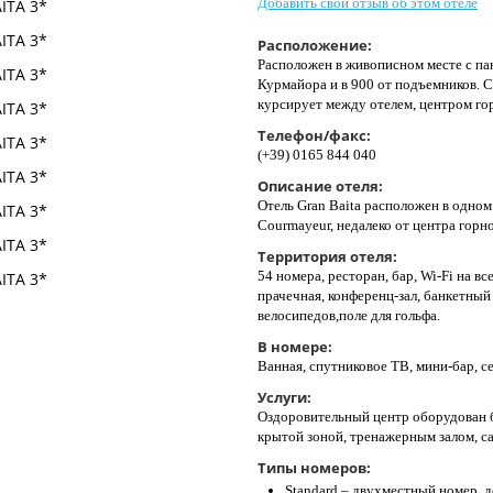
Добавить свой отзыв об этом отеле
Расположение:
Расположен в живописном месте с па
Курмайора и в 900 от подъемников. 
курсирует между отелем, центром го
Телефон/факс:
(+39) 0165 844 040
Описание отеля:
Отель Gran Baita расположен в одном
Courmayeur, недалеко от центра гор
Территория отеля:
54 номера, ресторан, бар, Wi-Fi на в
прачечная, конференц-зал, банкетный 
велосипедов,поле для гольфа.
В номере:
Ванная, спутниковое ТВ, мини-бар, се
Услуги:
Оздоровительный центр оборудован 
крытой зоной, тренажерным залом, с
Типы номеров:
Standard – двухместный номер, 