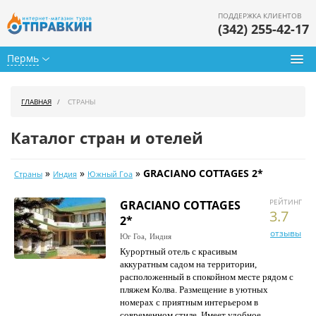
ПОДДЕРЖКА КЛИЕНТОВ
(342) 255-42-17
Пермь
Туры из Перми
ГЛАВНАЯ
СТРАНЫ
Подбор тура
Каталог стран и отелей
Горящие туры
»
»
»
GRACIANO COTTAGES 2*
Страны
Индия
Южный Гоа
Календарь туров
РЕЙТИНГ
GRACIANO COTTAGES
Цены дня
3.7
2*
отзывы
Страны
Юг Гоа,
Индия
Курортный отель с красивым
аккуратным садом на территории,
Как купить
расположенный в спокойном месте рядом с
пляжем Колва. Размещение в уютных
О нас
номерах с приятным интерьером в
современном стиле. Имеет удобное