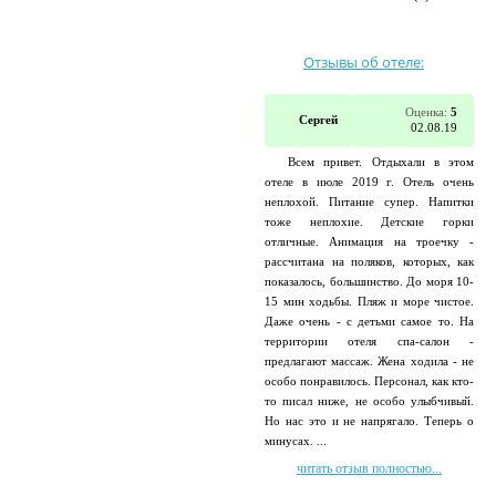
Отзывы об отеле:
Оценка:
5
Сергей
02.08.19
Всем привет. Отдыхали в этом
отеле в июле 2019 г. Отель очень
неплохой. Питание супер. Напитки
тоже неплохие. Детские горки
отличные. Анимация на троечку -
рассчитана на поляков, которых, как
показалось, большинство. До моря 10-
15 мин ходьбы. Пляж и море чистое.
Даже очень - с детьми самое то. На
территории отеля спа-салон -
предлагают массаж. Жена ходила - не
особо понравилось. Персонал, как кто-
то писал ниже, не особо улыбчивый.
Но нас это и не напрягало. Теперь о
минусах. ...
читать отзыв полностью...