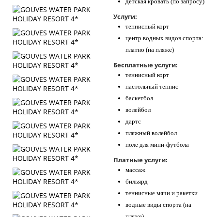
детская кровать (по запросу)
Услуги:
теннисный корт
центр водных видов спорта:
платно (на пляже)
Бесплатные услуги:
теннисный корт
настольный теннис
баскетбол
волейбол
дартс
пляжный волейбол
поле для мини-футбола
Платные услуги:
массаж
бильярд
теннисные мячи и ракетки
водные виды спорта (на
пляже)