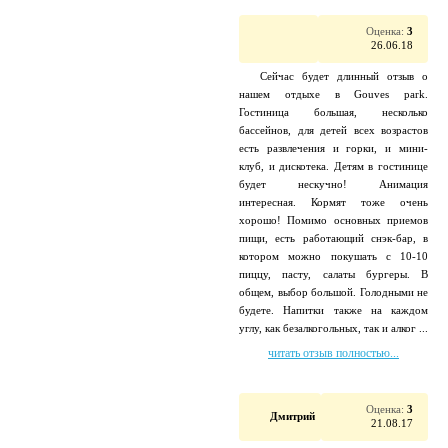
Оценка:
3
26.06.18
Сейчас будет длинный отзыв о
нашем отдыхе в Gouves park.
Гостиница большая, несколько
бассейнов, для детей всех возрастов
есть развлечения и горки, и мини-
клуб, и дискотека. Детям в гостинице
будет нескучно! Анимация
интересная. Кормят тоже очень
хорошо! Помимо основных приемов
пищи, есть работающий снэк-бар, в
котором можно покушать с 10-10
пиццу, пасту, салаты бургеры. В
общем, выбор большой. Голодными не
будете. Напитки также на каждом
углу, как безалкогольных, так и алког ...
читать отзыв полностью...
Оценка:
3
Дмитрий
21.08.17