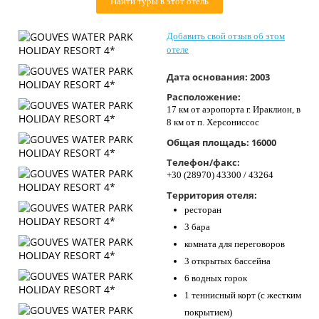
Найти туры в этот отель
Контакты
Добавить свой отзыв об этом
отеле
Дата основания:
2003
Расположение:
17 км от аэропорта г. Ираклион, в
8 км от п. Херсониссос
Общая площадь:
16000
Телефон/факс:
+30 (28970) 43300 / 43264
Территория отеля:
ресторан
3 бара
комната для переговоров
3 открытых бассейна
6 водных горок
1 теннисный корт (с жестким
покрытием)