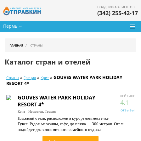
ПОДДЕРЖКА КЛИЕНТОВ
(342) 255-42-17
Пермь
Туры из Перми
ГЛАВНАЯ
СТРАНЫ
Подбор тура
Каталог стран и отелей
Горящие туры
»
»
»
GOUVES WATER PARK HOLIDAY
Страны
Греция
Крит
Календарь туров
RESORT 4*
Цены дня
РЕЙТИНГ
GOUVES WATER PARK HOLIDAY
4.1
RESORT 4*
Страны
отзывы
Крит - Ираклион,
Греция
Пляжный отель, расположен в курортном местечке
Как купить
Гувес. Рядом магазины, кафе, до пляжа — 300 метров. Отель
подойдет для экономичного семейного отдыха.
О нас