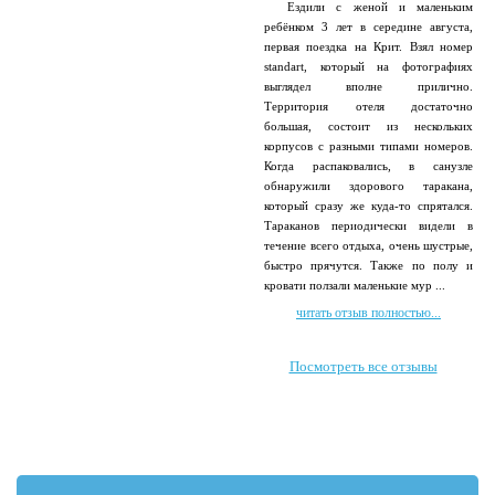
Ездили с женой и маленьким
ребёнком 3 лет в середине августа,
первая поездка на Крит. Взял номер
standart, который на фотографиях
выглядел вполне прилично.
Территория отеля достаточно
большая, состоит из нескольких
корпусов с разными типами номеров.
Когда распаковались, в санузле
обнаружили здорового таракана,
который сразу же куда-то спрятался.
Тараканов периодически видели в
течение всего отдыха, очень шустрые,
быстро прячутся. Также по полу и
кровати ползали маленькие мур ...
читать отзыв полностью...
Посмотреть все отзывы