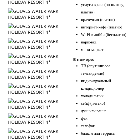
услуги врача (по вызову,
платно)
прачечная (платно)
интернет-кафе (платно)
Wi-Fi в лобби (бесплатно)
парковка
мини-маркет
В номере:
ТВ (спутниковое
телевидение)
индивидуальный
кондиционер
холодильник
сейф (платно)
душ или ванна
фен
телефон
балкон или терраса