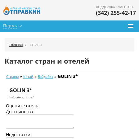
ПОДДЕРЖКА КЛИЕНТОВ
(342) 255-42-17
Пермь
Туры из Перми
ГЛАВНАЯ
СТРАНЫ
Подбор тура
Каталог стран и отелей
Горящие туры
»
»
»
GOLIN 3*
Страны
Китай
Бэйдайхэ
Календарь туров
GOLIN 3*
Цены дня
Бэйдайхэ,
Китай
Страны
Оцените отель
Достоинства:
Как купить
О нас
Недостатки: