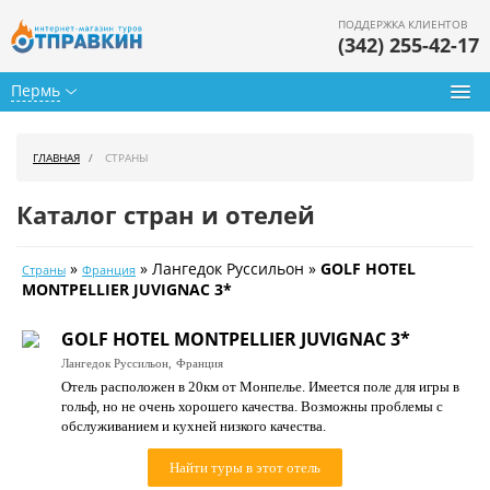
ПОДДЕРЖКА КЛИЕНТОВ
(342) 255-42-17
Пермь
Туры из Перми
ГЛАВНАЯ
СТРАНЫ
Подбор тура
Каталог стран и отелей
Горящие туры
»
» Лангедок Руссильон »
GOLF HOTEL
Страны
Франция
Календарь туров
MONTPELLIER JUVIGNAC 3*
Цены дня
GOLF HOTEL MONTPELLIER JUVIGNAC 3*
Лангедок Руссильон,
Франция
Страны
Отель расположен в 20км от Монпельe. Имеется поле для игры в
гольф, но не очень хорошего качества. Возможны проблемы с
Как купить
обслуживанием и кухней низкого качества.
О нас
Найти туры в этот отель