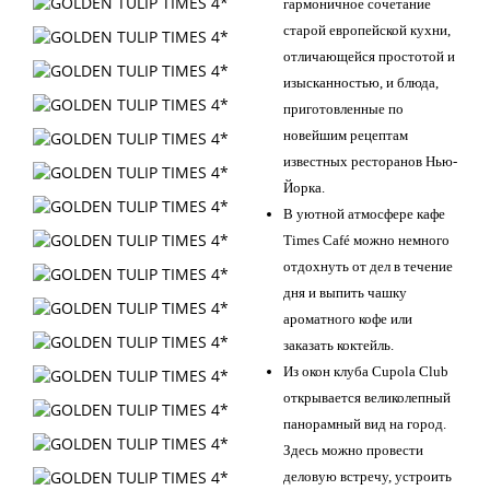
гармоничное сочетание
старой европейской кухни,
отличающейся простотой и
изысканностью, и блюда,
приготовленные по
новейшим рецептам
известных ресторанов Нью-
Йорка.
В уютной атмосфере кафе
Times Café можно немного
отдохнуть от дел в течение
дня и выпить чашку
ароматного кофе или
заказать коктейль.
Из окон клуба Cupola Club
открывается великолепный
панорамный вид на город.
Здесь можно провести
деловую встречу, устроить