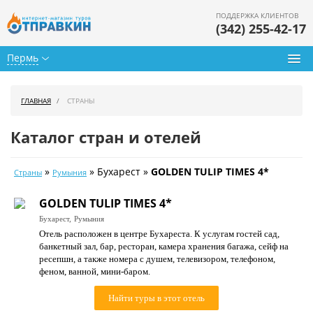
ПОДДЕРЖКА КЛИЕНТОВ
(342) 255-42-17
Пермь
Туры из Перми
ГЛАВНАЯ
СТРАНЫ
Подбор тура
Каталог стран и отелей
Горящие туры
»
» Бухарест »
GOLDEN TULIP TIMES 4*
Страны
Румыния
Календарь туров
GOLDEN TULIP TIMES 4*
Цены дня
Бухарест,
Румыния
Отель расположен в центре Бухареста. К услугам гостей сад,
Страны
банкетный зал, бар, ресторан, камера хранения багажа, сейф на
ресепшн, а также номера с душем, телевизором, телефоном,
Как купить
феном, ванной, мини-баром.
О нас
Найти туры в этот отель