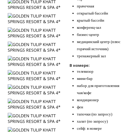
прачечная
открытый бассейн
крытый бассейн
конференц-зал
бизнес-центр
медицинский центр (плюс
горячий источник)
тренажерный зал
В номере:
телевизор
мини-бар
набор для приготовления
чая/кофе
кондиционер
фен
тапочки (по запросу)
халат (по запросу)
сейф: в номере