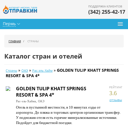
ПОДДЕРЖКА КЛИЕНТОВ
(342) 255-42-17
Пермь
Туры из Перми
ГЛАВНАЯ
СТРАНЫ
Подбор тура
Каталог стран и отелей
Горящие туры
»
»
»
GOLDEN TULIP KHATT SPRINGS
Страны
ОАЭ
Рас-эль-Хайм
Календарь туров
RESORT & SPA 4*
Цены дня
РЕЙТИНГ
GOLDEN TULIP KHATT SPRINGS
3.6
RESORT & SPA 4*
Страны
отзывы
Рас-эль-Хайма,
ОАЭ
Отель в пустынной местности, в 10 минутах езды от
Как купить
аэропорта. До пляжа и торговых центров организован трансфер.
У подножия отеля есть горячие минерализованные источники.
О нас
Подойдет для бюджетной поездки.