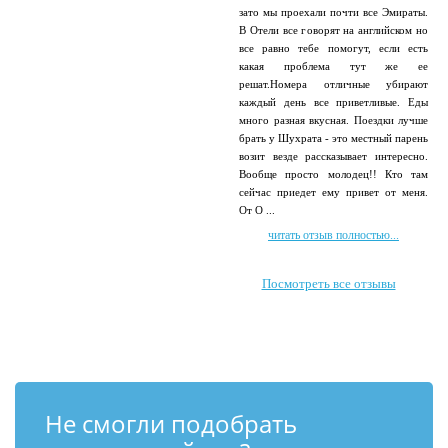
зато мы проехали почти все Эмираты.
В Отели все говорят на английском но
все равно тебе помогут, если есть
какая проблема тут же ее
решат.Номера отличные убирают
каждый день все приветливые. Еды
много разная вкусная. Поездки лучше
брать у Шухрата - это местный парень
возит везде рассказывает интересно.
Вообще просто молодец!! Кто там
сейчас приедет ему привет от меня.
От О ...
читать отзыв полностью...
Посмотреть все отзывы
Не смогли подобрать