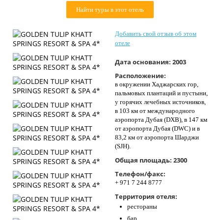
Контакты
Найти туры в этот отель
Добавить свой отзыв об этом
отеле
Дата основания:
2003
Расположение:
в окружении Хаджарских гор,
пальмовых плантаций и пустыни,
у горячих лечебных источников,
в 103 км от международного
аэропорта Дубая (DXB), в 147 км
от аэропорта Дубая (DWC) и в
83,2 км от аэропорта Шарджи
(SJH).
Общая площадь:
2300
Телефон/факс:
+ 971 7 244 8777
Территория отеля:
рестораны
бар