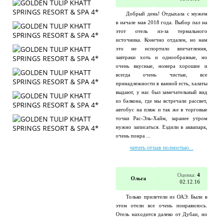
Добрый день! Отдыхала с мужем
в начале мая 2018 года. Выбор пал на
этот отель из-за термального
источника. Конечно отдален, но нам
это не испортило впечатления,
завтраки хоть и однообразные, но
очень вкусные, номера хорошие и
всегда очень чистые, все
принадлежности в ванной есть, халаты
выдают, у нас был замечательный вид
из балкона, где мы встречали рассвет,
автобус на пляж и так же в торговые
точки Рас-Эль-Хайм, заранее утром
нужно записаться. Ездили в аквапарк,
очень понра ...
читать отзыв полностью...
Оценка:
4
Ольга
02.12.16
Только прилетели из ОАЭ. Были в
этом отели все очень понравилось.
Отель находится далеко от Дубаи, но