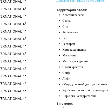
Добавить свой отзыв об этом отеле
Территория отеля:
Крытый бассейн
Сауна
Спа
Фитнес-центр
Бар
Ресторан
Камера хранения
Магазины
Места для курения
Салон красоты
Сейф
Лифт
Оборудованный доступ для коля
Удобства для гостей с инвалидн
Парковка на территории
В номере: