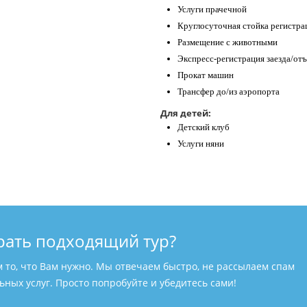
Услуги прачечной
Круглосуточная стойка регистра
Размещение с животными
Экспресс-регистрация заезда/отъ
Прокат машин
Трансфер до/из аэропорта
Для детей:
Детский клуб
Услуги няни
рать подходящий тур?
м то, что Вам нужно. Мы отвечаем быстро, не рассылаем спам
ных услуг. Просто попробуйте и убедитесь сами!