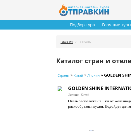
Подбор тура
Горящие тур
ГЛАВНАЯ
СТРАНЫ
Каталог стран и отел
»
»
»
GOLDEN SHI
Страны
Китай
Ляонин
GOLDEN SHINE INTERNATI
Ляонин,
Китай
Отель расположен в 1 км от железнод
разнообразная кухня. Подойдет для э