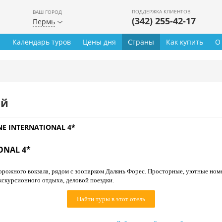
ПОДДЕРЖКА КЛИЕНТОВ
ВАШ ГОРОД
(342) 255-42-17
Пермь
ы
Календарь туров
Цены дня
Страны
Как купить
О
ей
NE INTERNATIONAL 4*
ONAL 4*
орожного вокзала, рядом с зоопарком Далянь Форес. Просторные, уютные номе
кскурсионного отдыха, деловой поездки.
Найти туры в этот отель