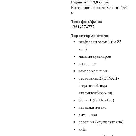
Будапешт - 19,8 км, до
Восточного вокзала Келети - 160
м.
Телефон/факс:
+3614774777
Территория отеля:
конференц-залы: 1 (на 25
чел.)
магазин сувениров
прачечная
камера хранения
рестораны: 2 (ETNA II -
подаются блюда
итальянской кухни)
бары: 1 (Golden Bar)
парковка платно
химчистка
ресепция (круглосуточно)
лифт