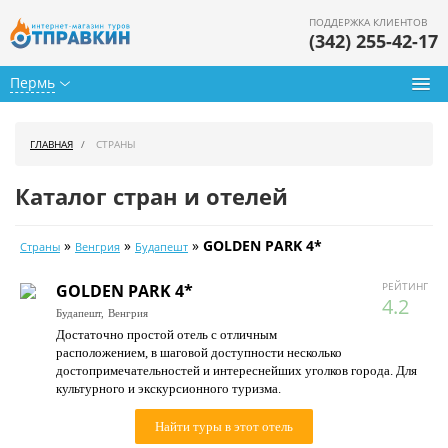
ПОДДЕРЖКА КЛИЕНТОВ
(342) 255-42-17
Пермь
Туры из Перми
ГЛАВНАЯ
СТРАНЫ
Подбор тура
Каталог стран и отелей
Горящие туры
»
»
»
GOLDEN PARK 4*
Страны
Венгрия
Будапешт
Календарь туров
РЕЙТИНГ
GOLDEN PARK 4*
Цены дня
4.2
Будапешт,
Венгрия
Достаточно простой отель с отличным
Страны
расположением, в шаговой доступности несколько
достопримечательностей и интереснейших уголков города. Для
Как купить
культурного и экскурсионного туризма.
О нас
Найти туры в этот отель