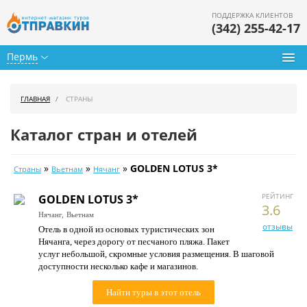
ПОДДЕРЖКА КЛИЕНТОВ
(342) 255-42-17
Пермь
Туры из Перми
ГЛАВНАЯ
СТРАНЫ
Подбор тура
Каталог стран и отелей
Горящие туры
»
»
»
GOLDEN LOTUS 3*
Страны
Вьетнам
Нячанг
Календарь туров
РЕЙТИНГ
GOLDEN LOTUS 3*
Цены дня
3.6
Нячанг,
Вьетнам
отзывы
Отель в одной из основых туристических зон
Страны
Нячанга, через дорогу от песчаного пляжа. Пакет
услуг небольшой, скромные условия размещения. В шаговой
Как купить
доступности несколько кафе и магазинов.
О нас
Найти туры в этот отель