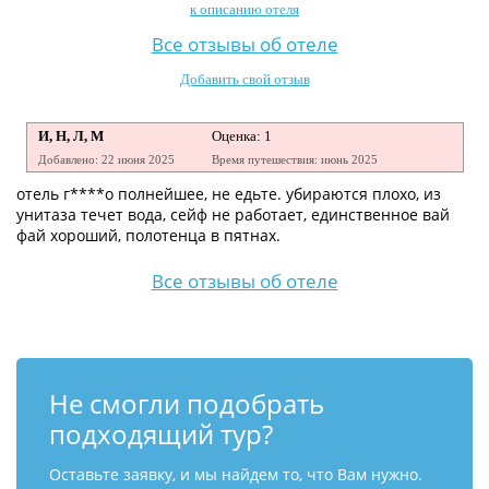
к описанию отеля
Контакты
Все отзывы об отеле
Добавить свой отзыв
И, Н, Л, М
Оценка: 1
Добавлено: 22 июня 2025
Время путешествия: июнь 2025
отель г****о полнейшее, не едьте. убираются плохо, из
унитаза течет вода, сейф не работает, единственное вай
фай хороший, полотенца в пятнах.
Все отзывы об отеле
Не смогли подобрать
подходящий тур?
Оставьте заявку, и мы найдем то, что Вам нужно.