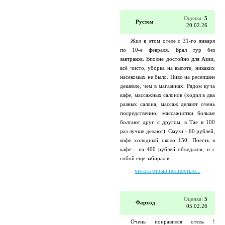
Оценка:
5
Рустем
20.02.26
Жил в этом отеле с 31-го января
по 10-е февраля. Брал тур без
завтраков. Вполне достойно для Азии,
всё чисто, уборка на высоте, никаких
насекомых не было. Пиво на ресепшен
дешевле, чем в магазинах. Рядом куча
кафе, массажных салонов (ходил в два
разных салона, массаж делают очень
посредственно, массажистки больше
болтают друг с другом, в Тае в 100
раз лучше делают). Смузи - 60 рублей,
кофе холодный около 150. Поесть в
кафе - на 400 рублей объедался, и с
собой ещё забирал в ...
читать отзыв полностью...
Оценка:
5
Фарход
05.02.26
Очень понравился отель !