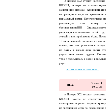
В номере 502 кусают насекомые-
КЛОПЫ, номера не соответствуют
санитарным нормам. Администратор
не предпринчл меры по переселению в
нормальный номер. Категорически не
рекомендую этот номер к
бронированию!!!!! Справедливости
ради спросила несколько гостей с др.
этажей у них проблем не было. После
1й ночи, когда обгрызли ногу я ещё не
поняла, что это произошло в номере.
но потом я начала дико чесать эти
укусы. они сильно зудели. Каждое
утро я просыпалась с новой россыпью
укусо ...
читать отзыв полностью...
Оценка:
1
Olesia
10.07.26
в Номере 502 кусают насекомые-
КЛОПЫ номера не соответствуют
санитарным нормам. Администратор
не предпринял меры по переселению в