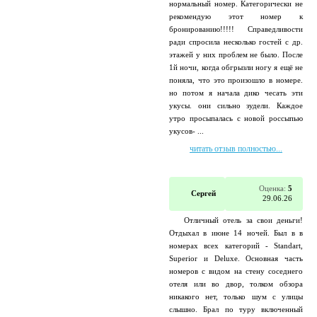
нормальный номер. Категорически не
рекомендую этот номер к
бронированию!!!!! Справедливости
ради спросила несколько гостей с др.
этажей у них проблем не было. После
1й ночи, когда обгрызли ногу я ещё не
поняла, что это произошло в номере.
но потом я начала дико чесать эти
укусы. они сильно зудели. Каждое
утро просыпалась с новой россыпью
укусов- ...
читать отзыв полностью...
Оценка:
5
Сергей
29.06.26
Отличный отель за свои деньги!
Отдыхал в июне 14 ночей. Был в в
номерах всех категорий - Standart,
Superior и Deluxe. Основная часть
номеров с видом на стену соседнего
отеля или во двор, толком обзора
никакого нет, только шум с улицы
слышно. Брал по туру включенный