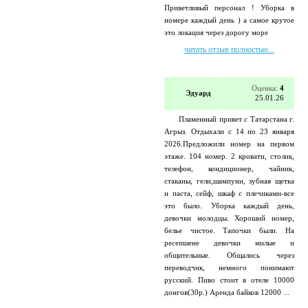
Приветливый персонал ! Уборка в
номере каждый день ) а самое крутое
это локация через дорогу море
читать отзыв полностью...
Оценка:
4
Эдуард
25.01.26
Пламенный привет с Татарстана г.
Агрыз. Отдыхали с 14 по 23 января
2026.Предложили номер на первом
этаже. 104 номер. 2 кровати, столик,
телефон, кондиционер, чайник,
стаканы, гели,шампуни, зубная щетка
и паста, сейф, шкаф с плечиками-все
это было. Уборка каждый день,
девочки молодцы. Хороший номер,
белье чистое. Тапочки были. На
ресепшене девочки милые и
общительные. Общались через
переводчик, немного понимают
русский. Пиво стоит в отеле 10000
донгов(30р.) Аренда байков 12000 ...