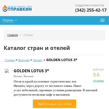
ПОДДЕРЖКА КЛИЕНТОВ
(342) 255-42-17
Пермь
Туры из Перми
ГЛАВНАЯ
СТРАНЫ
Подбор тура
Каталог стран и отелей
Горящие туры
»
»
»
GOLDEN LOTUS 3*
Страны
Вьетнам
Нячанг
Календарь туров
РЕЙТИНГ
GOLDEN LOTUS 3*
Цены дня
3.6
Нячанг,
Вьетнам
отзывы
Отель в одной из основых туристических зон
Страны
Нячанга, через дорогу от песчаного пляжа. Пакет
услуг небольшой, скромные условия размещения. В шаговой
Как купить
доступности несколько кафе и магазинов.
О нас
Найти туры в этот отель