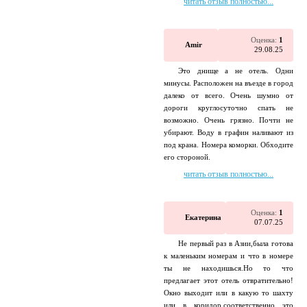
читать отзыв полностью...
Оценка:
1
Amir
29.08.25
Это днище а не отель. Одни
минусы. Расположен на въезде в город
далеко от всего. Очень шумно от
дороги круглосуточно спать не
возможно. Очень грязно. Почти не
убирают. Воду в графин наливают из
под крана. Номера коморки. Обходите
его стороной.
читать отзыв полностью...
Оценка:
1
Екатерина
07.07.25
Не первый раз в Азии,была готова
к маленьким номерам и что в номере
ты не находишься.Но то что
предлагает этот отель отвратительно!
Окно выходит или в какую то шахту
или в коридор,соответственно это