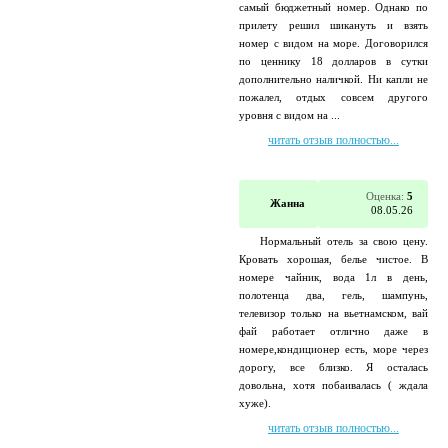
самый бюджетный номер. Однако по
прилету решил шикануть и взять
номер с видом на море. Договорился
по ценнику 18 долларов в сутки
дополнительно наличкой. Ни капли не
пожалел, отдых совсем другого
уровня с видом на ...
читать отзыв полностью...
Оценка:
5
Жанна
08.05.26
Нормальный отель за свою цену.
Кровать хорошая, белье чистое. В
номере чайник, вода 1л в день,
полотенца два, гель, шампунь,
телевизор только на вьетнамском, вай
фай работает отлично даже в
номере,кондиционер есть, море через
дорогу, все близко. Я осталась
довольна, хотя побаивалась ( ждала
хуже).
читать отзыв полностью...