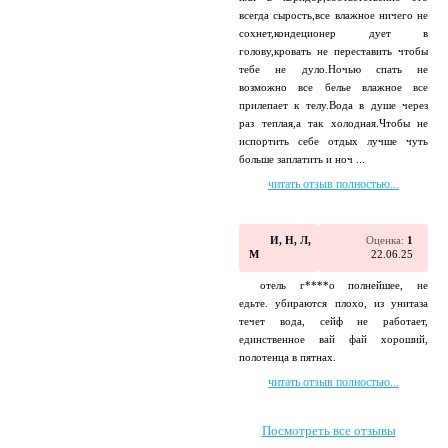
всегда сырость,все влажное ничего не
сохнет,кондеционер дует в
голову,кровать не переставить чтобы
тебе не дуло.Ночью спать не
возможно все белье влажное все
прилепает к телу.Вода в душе через
раз теплая,а так холодная.Чтобы не
испортить себе отдых лучше чуть
больше заплатить и ноч ...
читать отзыв полностью...
И, Н, Л,
Оценка:
1
М
22.06.25
отель г****о полнейшее, не
едьте. убираются плохо, из унитаза
течет вода, сейф не работает,
единственное вай фай хороший,
полотенца в пятнах.
читать отзыв полностью...
Посмотреть все отзывы