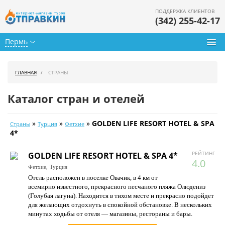
ПОДДЕРЖКА КЛИЕНТОВ
(342) 255-42-17
Пермь
Туры из Перми
ГЛАВНАЯ
СТРАНЫ
Подбор тура
Каталог стран и отелей
Горящие туры
»
»
»
GOLDEN LIFE RESORT HOTEL & SPA
Страны
Турция
Фетхие
Календарь туров
4*
Цены дня
РЕЙТИНГ
GOLDEN LIFE RESORT HOTEL & SPA 4*
4.0
Фетхие,
Турция
Страны
Отель расположен в поселке Овачик, в 4 км от
всемирно известного, прекрасного песчаного пляжа Олюдениз
Как купить
(Голубая лагуна). Находится в тихом месте и прекрасно подойдет
для желающих отдохнуть в спокойной обстановке. В нескольких
О нас
минутах ходьбы от отеля — магазины, рестораны и бары.