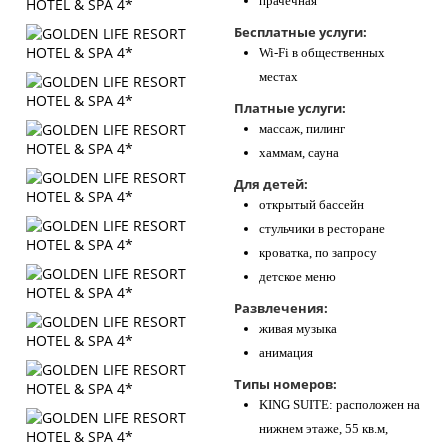
прачечная
Бесплатные услуги:
Wi-Fi в общественных
местах
Платные услуги:
массаж, пилинг
хаммам, сауна
Для детей:
открытый бассейн
стульчики в ресторане
кроватка, по запросу
детское меню
Развлечения:
живая музыка
анимация
Типы номеров:
KING SUITE: расположен на
нижнем этаже, 55 кв.м,