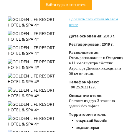
Контакты
Найти туры в этот отель
Добавить свой отзыв об этом
отеле
Дата основания:
2013 г.
Реставрирован:
2019 г.
Расположение:
Отель расположен в п.Олюдениз,
в 11 км от центра г.Фетхие.
Аэропорт Даламан находится в
56 км от отеля.
Телефон/факс:
+90 2526221220
Описание отеля:
Состоит из двух 3-этажных
зданий без лифтов.
Территория отеля:
открытый бассейн
водные горки