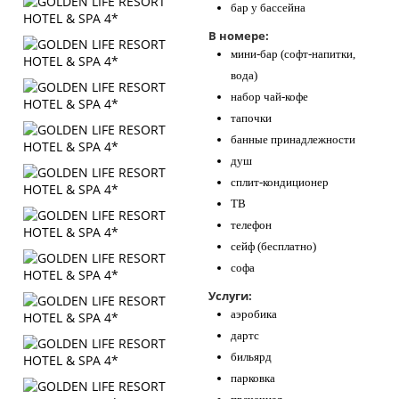
бар у бассейна
В номере:
мини-бар (софт-напитки,
вода)
набор чай-кофе
тапочки
банные принадлежности
душ
сплит-кондиционер
ТВ
телефон
сейф (бесплатно)
софа
Услуги:
аэробика
дартс
бильярд
парковка