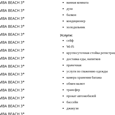
ванная комната
душ
балкон
кондиционер
холодильник
Услуги:
сейф
Wi-Fi
круглосуточная стойка регистра
доставка еды, напитков
прачечная
услуги по глажению одежды
камера хранения багажа
обмен валют
трансфер
прокат автомобилей
бассейн
джакузи