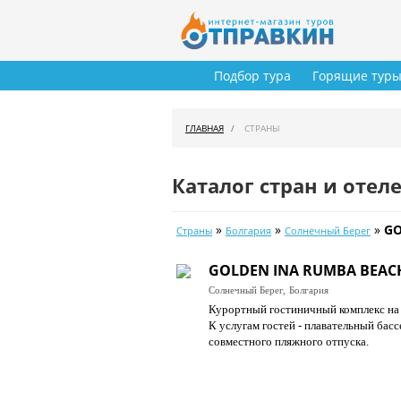
Подбор тура
Горящие тур
ГЛАВНАЯ
СТРАНЫ
Каталог стран и отел
»
»
»
GO
Страны
Болгария
Солнечный Берег
GOLDEN INA RUMBA BEACH
Солнечный Берег,
Болгария
Курортный гостиничный комплекс на 
К услугам гостей - плавательный бас
совместного пляжного отпуска.