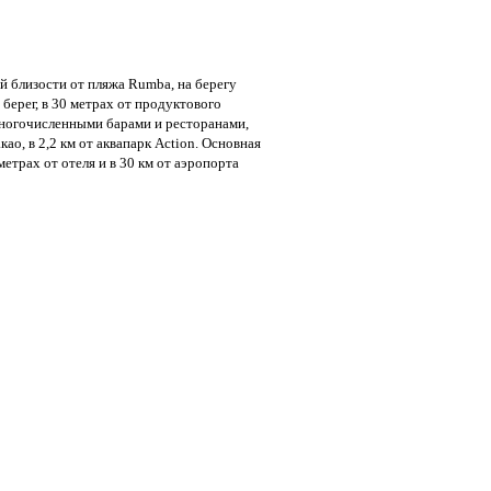
й близости от пляжа Rumba, на берегу
берег, в 30 метрах от продуктового
с многочисленными барами и ресторанами,
као, в 2,2 км от аквапарк Action. Основная
етрах от отеля и в 30 км от аэропорта