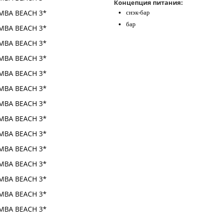
Концепция питания:
снэк-бар
бар