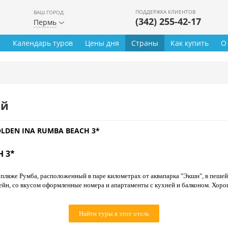
ПОДДЕРЖКА КЛИЕНТОВ
ВАШ ГОРОД
(342) 255-42-17
Пермь
ы
Календарь туров
Цены дня
Страны
Как купить
О
ей
LDEN INA RUMBA BEACH 3*
 3*
пляже Румба, расположенный в паре километрах от аквапарка "Экшн", в пешей
сейн, со вкусом оформленные номера и апартаменты с кухней и балконом. Хор
Найти туры в этот отель