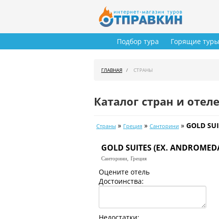
Подбор тура
Горящие тур
ГЛАВНАЯ
СТРАНЫ
Каталог стран и отел
»
»
»
GOLD SUI
Страны
Греция
Санторини
GOLD SUITES (EX. ANDROMEDA
Санторини,
Греция
Оцените отель
Достоинства:
Недостатки: