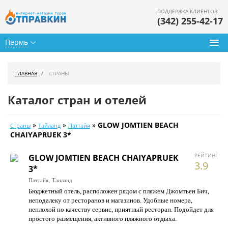
ПОДДЕРЖКА КЛИЕНТОВ
(342) 255-42-17
Пермь
Туры из Перми
ГЛАВНАЯ
СТРАНЫ
Подбор тура
Каталог стран и отелей
Горящие туры
»
»
»
GLOW JOMTIEN BEACH
Страны
Тайланд
Паттайя
Календарь туров
CHAIYAPRUEK 3*
Цены дня
РЕЙТИНГ
GLOW JOMTIEN BEACH CHAIYAPRUEK
3.9
3*
Страны
Паттайя,
Таиланд
Бюджетный отель, расположен рядом с пляжем Джомтьен Бич,
Как купить
неподалеку от ресторанов и магазинов. Удобные номера,
неплохой по качеству сервис, приятный ресторан. Подойдет для
О нас
простого размещения, активного пляжного отдыха.