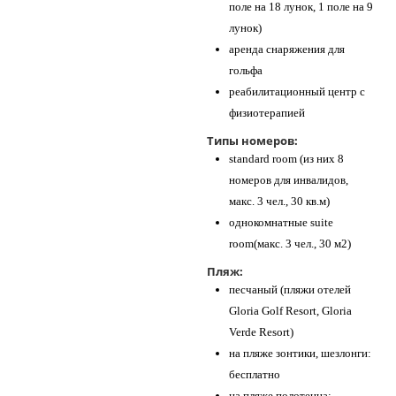
поле на 18 лунок, 1 поле на 9
лунок)
аренда снаряжения для
гольфа
реабилитационный центр с
физиотерапией
Типы номеров:
standard room (из них 8
номеров для инвалидов,
макс. 3 чел., 30 кв.м)
однокомнатные suite
room(макс. 3 чел., 30 м2)
Пляж:
песчаный (пляжи отелей
Gloria Golf Resort, Gloria
Verde Resort)
на пляже зонтики, шезлонги:
бесплатно
на пляже полотенца: