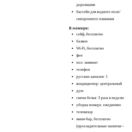
дорожками
бассейн для водного поло/
синхронного плавания
В номере:
сейф, бесплатно
балкон
Wi-Fi, бесплатно
фен
пол: ламинат
телефон
русских каналов: 1
кондиционер: центральный
душ
смена белья: 3 раза в неделю
уборка номера: ежедневно
телевизор
мини-бар, бесплатно
(прохладительные напитки –