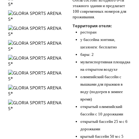
Отель состоит из одного 6-ти
этажного здания и предлагает
100 современных номеров для
проживания.
Территория отеля:
ресторан
у бассейна зонтики,
шезлонги: бесплатно
бары: 2
мультиспортивная площадка
на открытом воздухе
олимпийский бассейн с
вышками для прыжков в
воду (подогрев в зимнее
время)
открытый олимпийский
бассейн с 10 дорожками
открытый бассейн 25 м с 6
дорожками
крытый бассейн 50 м с 5