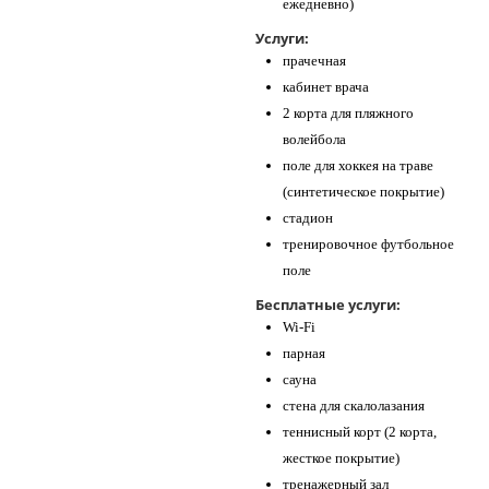
ежедневно)
Услуги:
прачечная
кабинет врача
2 корта для пляжного
волейбола
поле для хоккея на траве
(синтетическое покрытие)
стадион
тренировочное футбольное
поле
Бесплатные услуги:
Wi-Fi
парная
сауна
стена для скалолазания
теннисный корт (2 корта,
жесткое покрытие)
тренажерный зал