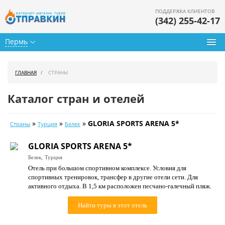
ПОДДЕРЖКА КЛИЕНТОВ
(342) 255-42-17
Пермь
Туры из Перми
ГЛАВНАЯ
СТРАНЫ
Подбор тура
Каталог стран и отелей
Горящие туры
»
»
»
GLORIA SPORTS ARENA 5*
Страны
Турция
Белек
Календарь туров
GLORIA SPORTS ARENA 5*
Цены дня
Белек,
Турция
Отель при большом спортивном комплексе. Условия для
Страны
спортивных тренировок, трансфер в другие отели сети. Для
активного отдыха. В 1,5 км расположен песчано-галечный пляж.
Как купить
Найти туры в этот отель
О нас