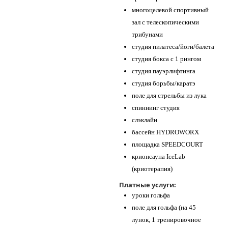
многоцелевой спортивный
зал с телескопическими
трибунами
студия пилатеса/йоги/балета
студия бокса с 1 рингом
студия пауэрлифтинга
студия борьбы/каратэ
поле для стрельбы из лука
спиннинг студия
слэклайн
бассейн HYDROWORX
площадка SPEEDCOURT
крионсауна IceLab
(криотерапия)
Платные услуги:
уроки гольфа
поле для гольфа (на 45
лунок, 1 тренировочное