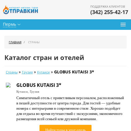
ПОДДЕРЖКА КЛИЕНТОВ
(342) 255-42-17
Пермь
Туры из Перми
ГЛАВНАЯ
СТРАНЫ
Подбор тура
Каталог стран и отелей
Горящие туры
»
»
»
GLOBUS KUTAISI 3*
Страны
Грузия
Кутаиси
Календарь туров
GLOBUS KUTAISI 3*
Цены дня
Кутаиси,
Грузия
Симпатичный отель с приветливым персоналом, расположенный
Страны
в пешей доступности от центра города. Для гостей — удобные
номера с интерьерами в современном стиле. Хорошо подойдет
Как купить
для отдыха во время путешествий с экскурсиями, экономичного
размещения всей семьей или дружной компании.
О нас
Найти туры в этот отель