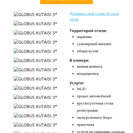
Контакты
Добавить свой отзыв об этом
отеле
Территория отеля:
парковка
сувенирный магазин
общая кухня
В номере:
ванная комната
кондиционер
Услуги:
Wi-Fi
прокат автомобилей
круглосуточная стока
регистрации
экскурсионное бюро
прачечная
услуги по глажению одежды