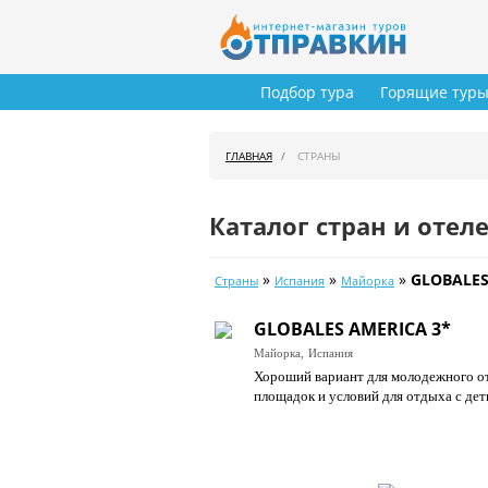
Подбор тура
Горящие тур
ГЛАВНАЯ
СТРАНЫ
Каталог стран и отел
»
»
»
GLOBALES
Страны
Испания
Майорка
GLOBALES AMERICA 3*
Майорка,
Испания
Хороший вариант для молодежного от
площадок и условий для отдыха с дет