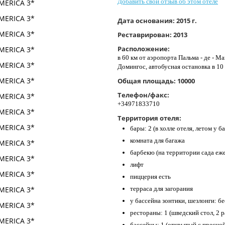
Добавить свой отзыв об этом отеле
Дата основания:
2015 г.
Реставрирован:
2013
Расположение:
в 60 км от аэропорта Пальма - де - Ма
Домингос, автобусная остановка в 10 
Общая площадь:
10000
Телефон/факс:
+34971833710
Территория отеля:
бары: 2 (в холле отеля, летом у б
комната для багажа
барбекю (на территории сада еже
лифт
пиццерия есть
терраса для загорания
у бассейна зонтики, шезлонги: б
рестораны: 1 (шведский стол, 2 
бассейны: 1 (открытый с пресно