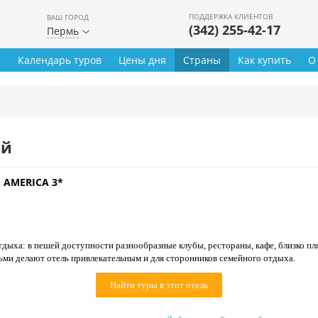
ПОДДЕРЖКА КЛИЕНТОВ
ВАШ ГОРОД
(342) 255-42-17
Пермь
ы
Календарь туров
Цены дня
Страны
Как купить
О
ей
 AMERICA 3*
дыха: в пешей доступности разнообразные клубы, рестораны, кафе, близко п
ьми делают отель привлекательным и для сторонников семейного отдыха.
Найти туры в этот отель