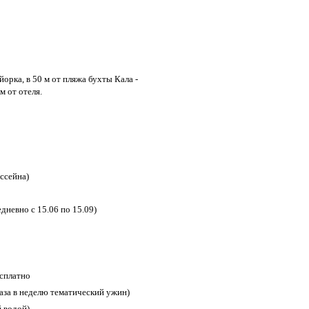
йорка, в 50 м от пляжа бухты Кала -
м от отеля.
ассейна)
дневно с 15.06 по 15.09)
есплатно
раза в неделю тематический ужин)
й водой)