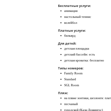
Бесплатные услуги:
анимация
настольный теннис
волейбол
Платные услуги:
бильярд
Для детей:
детская площадка
детский бассейн: есть
детская кроватка: бесплатно
Типы номеров:
Family Room
Standard
SGL Room
Пляж:
на пляже зонтики, шезлонги: пла
песчаный
городской (Кала-Домингос)