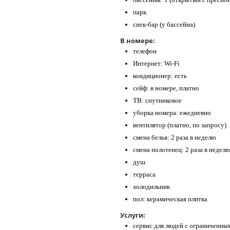
парк
снек-бар (у бассейна)
В номере:
телефон
Интернет: Wi-Fi
кондиционер: есть
сейф: в номере, платно
ТВ: спутниковое
уборка номера: ежедневно
вентилятор (платно, по запросу)
смена белья: 2 раза в неделю
смена полотенец: 2 раза в недел
душ
терраса
холодильник
пол: керамическая плитка
Услуги:
сервис для людей с ограниченн