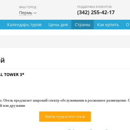
ПОДДЕРЖКА КЛИЕНТОВ
ВАШ ГОРОД
(342) 255-42-17
Пермь
ы
Календарь туров
Цены дня
Страны
Как купить
О
ей
L TOWER 3*
о. Отель предлагает широкий спектр обслуживания и роскошное размещение. G
й или друзьями.
Найти туры в этот отель