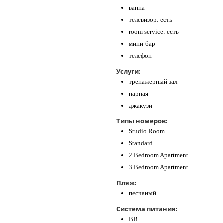
ванна
телевизор: есть
room service: есть
мини-бар
телефон
Услуги:
тренажерный зал
парная
джакузи
Типы номеров:
Studio Room
Standard
2 Bedroom Apartment
3 Bedroom Apartment
Пляж:
песчаный
Система питания:
BB