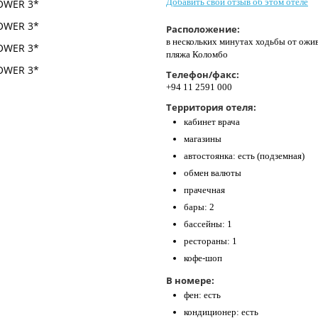
Добавить свой отзыв об этом отеле
Расположение:
в нескольких минутах ходьбы от ожив
пляжа Коломбо
Телефон/факс:
+94 11 2591 000
Территория отеля:
кабинет врача
магазины
автостоянка: есть (подземная)
обмен валюты
прачечная
бары: 2
бассейны: 1
рестораны: 1
кофе-шоп
В номере:
фен: есть
кондиционер: есть