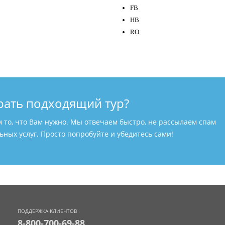
FB
HB
RO
рать подходящий тур?
м то, что Вам нужно. Мы отвечаем быстро, не рассылаем спам
ных услуг. Просто попробуйте и убедитесь сами!
ПОДДЕРЖКА КЛИЕНТОВ
8-800-700-69-88