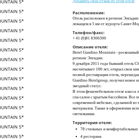
Добавить свой отзыв об этом отеле
Расположение:
Отель расположен в регионе Энгадин 
лежащем в 5 км от курорта Санкт-Мори
Телефон/факс:
+ 41 (0)81 8366300
Описание отеля:
Hotel Giardino Mountain - роскошны
регионе Энгадин.
9 декабря 2011 года бывший отель Ch
насчитывает 100 лет, открыл свои ши
полной реставрации отель, перешедш
Giardino Hotelgroup, получил новое и
звездный статус.
В этом фешенебельном отеле класса 
спа-салон с крытым бассейном. Все 
современной мебелью, сделанной из 
материалов. Также в оформлении исп
светильники.
Территория отеля:
78 стильных и комфортабельных 
4 ресторана