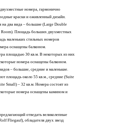
 двухместные номера, гармонично
родные краски и оживленный дизайн.
 на два вида – большие (Large Double
le Room). Площадь больших двухместных
щадь маленьких стильных номеров
номера оснащены балконом.
мера площадью 30 кв.м. В некоторых из них
Некоторые номера оснащены балконом.
видов – большие, средние и маленькие.
ют площадь около 55 кв.м., средние (Suite
ite Small) – 32 кв.м. Номера состоят из
некоторые номера оснащены камином и
, предлагающий отведать великолепные
lf Fliegauf), обладателя двух звезд