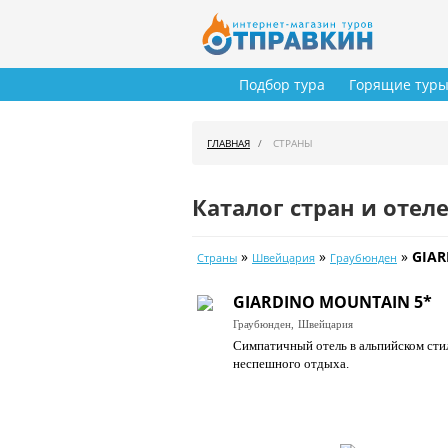
Подбор тура
Горящие тур
ГЛАВНАЯ
СТРАНЫ
Каталог стран и отел
»
»
»
GIAR
Страны
Швейцария
Граубюнден
GIARDINO MOUNTAIN 5*
Граубюнден,
Швейцария
Симпатичный отель в альпийском сти
неспешного отдыха.