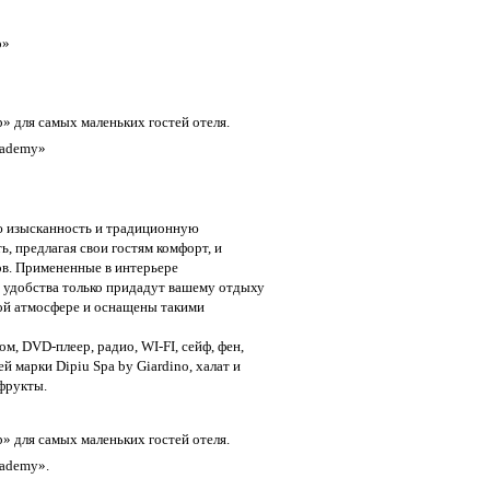
o»
» для самых маленьких гостей отеля.
cademy»
ю изысканность и традиционную
, предлагая свои гостям комфорт, и
в. Примененные в интерьере
 удобства только придадут вашему отдыху
ой атмосфере и оснащены такими
м, DVD-плеер, радио, WI-FI, сейф, фен,
 марки Dipiu Spa by Giardino, халат и
 фрукты.
» для самых маленьких гостей отеля.
cademy».