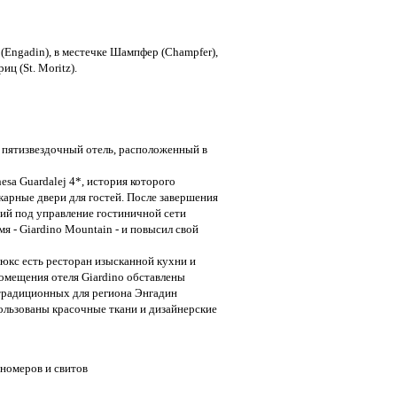
(Engadin), в местечке Шампфер (Champfer),
ц (St. Moritz).
й пятизвездочный отель, расположенный в
esa Guardalej 4*, история которого
карные двери для гостей. После завершения
ий под управление гостиничной сети
мя - Giardino Mountain - и повысил свой
люкс есть ресторан изысканной кухни и
помещения отеля Giardino обставлены
традиционных для региона Энгадин
ользованы красочные ткани и дизайнерские
номеров и свитов