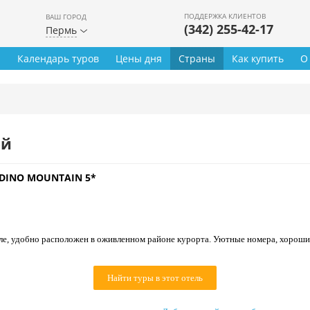
ПОДДЕРЖКА КЛИЕНТОВ
ВАШ ГОРОД
(342) 255-42-17
Пермь
ы
Календарь туров
Цены дня
Страны
Как купить
О
ей
DINO MOUNTAIN 5*
ле, удобно расположен в оживленном районе курорта. Уютные номера, хороши
Найти туры в этот отель