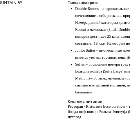
Типы номеров:
Double Rooms – очаровательные
сочетающие в себе роскошь, при
Номера данной категории делятся
Room) и маленькие (Small Doub
номеров достигает 25 кв.м., пло
составляет 18 кв.м. Некоторые 
Junior Suites – великолепные но
имеется уютная гостиная зона. 
Suites – роскошные номера трех 
Большие номера (Suite Large) име
Medium) – 50 кв.м., маленькие (Su
спальни и отдельной гостиной, 
балконами.
Система питания:
Ресторан «Ristorante Ecco on Snow»
блюда шеф-повара Рольфа Флигауфа (Ro
путевод