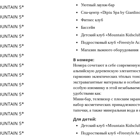
Уютный лаунж-бар
Спа-центр «Dipiu Spa by Giardin
Фитнес клуб
Бассейн
Детский клуб «Mountain Kidsclub
Подростковый клуб «Freestyle A
Магазин лыжного оборудования
В номере:
Номера сочетают в себе современну
альпийскую деревенскую элегантность
гармонию эклектических тёплых тоно
экстравагантные материалы и особые
особую изюминку в этой незабываем
удобствами как:
Мини-бар, телевизор с плоским экрано
набор косметических принадлежностей
тапочки, а также минеральная вода и
Для детей:
Детский клуб «Mountain Kidsclub
Подростковый клуб «Freestyle A