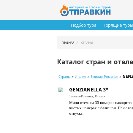
Подбор тура
Горящие тур
ГЛАВНАЯ
СТРАНЫ
Каталог стран и отел
»
»
»
GENZ
Страны
Италия
Эмилия-Романья
GENZIANELLA 3*
Эмилия-Романья,
Италия
Мини-отель на 35 номеров находится 
чистых номерах с балконом. При отел
отпуска.