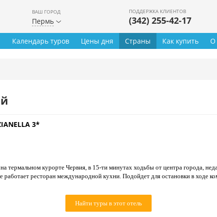
ПОДДЕРЖКА КЛИЕНТОВ
ВАШ ГОРОД
(342) 255-42-17
Пермь
ы
Календарь туров
Цены дня
Страны
Как купить
О
ей
IANELLA 3*
на термальном курорте Червия, в 15-ти минутах ходьбы от центра города, нед
е работает ресторан международной кухни. Подойдет для остановки в ходе ко
Найти туры в этот отель