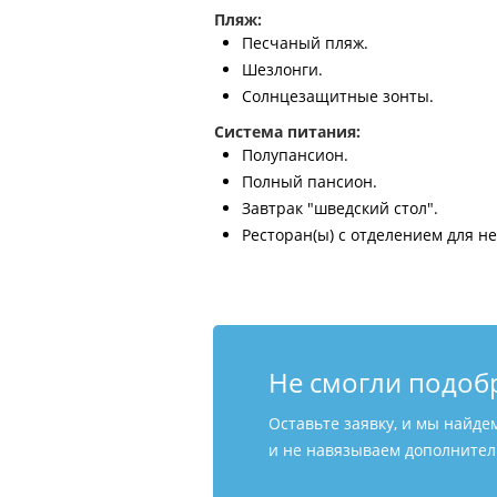
Пляж:
Песчаный пляж.
Шезлонги.
Солнцезащитные зонты.
Система питания:
Полупансион.
Полный пансион.
Завтрак "шведский стол".
Ресторан(ы) с отделением для н
Не смогли подоб
Оставьте заявку, и мы найде
и не навязываем дополнитель