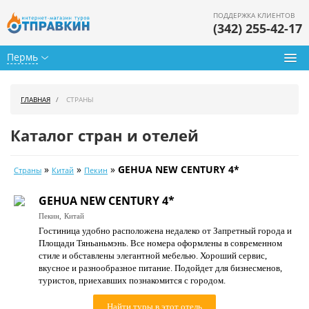
ПОДДЕРЖКА КЛИЕНТОВ
(342) 255-42-17
Пермь
Туры из Перми
ГЛАВНАЯ
СТРАНЫ
Подбор тура
Каталог стран и отелей
Горящие туры
»
»
»
GEHUA NEW CENTURY 4*
Страны
Китай
Пекин
Календарь туров
GEHUA NEW CENTURY 4*
Цены дня
Пекин,
Китай
Гостиница удобно расположена недалеко от Запретный города и
Страны
Площади Тяньаньмэнь. Все номера оформлены в современном
стиле и обставлены элегантной мебелью. Хороший сервис,
Как купить
вкусное и разнообразное питание. Подойдет для бизнесменов,
туристов, приехавших познакомится с городом.
О нас
Найти туры в этот отель