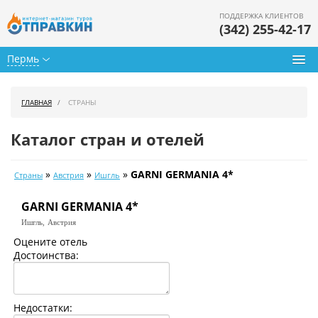
ПОДДЕРЖКА КЛИЕНТОВ
(342) 255-42-17
Пермь
Туры из Перми
ГЛАВНАЯ
СТРАНЫ
Подбор тура
Каталог стран и отелей
Горящие туры
»
»
»
GARNI GERMANIA 4*
Страны
Австрия
Ишгль
Календарь туров
GARNI GERMANIA 4*
Цены дня
Ишгль,
Австрия
Страны
Оцените отель
Достоинства:
Как купить
О нас
Недостатки: