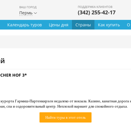
ПОДДЕРЖКА КЛИЕНТОВ
ВАШ ГОРОД
(342) 255-42-17
Пермь
ы
Календарь туров
Цены дня
Страны
Как купить
О
ей
CHER HOF 3*
 курорта Гармиш-Партенкирхен недалеко от вокзала. Казино, канатная дорога
ран, спа и оздоровительный центр. Неплохой вариант для спокойного отдыха.
Найти туры в этот отель