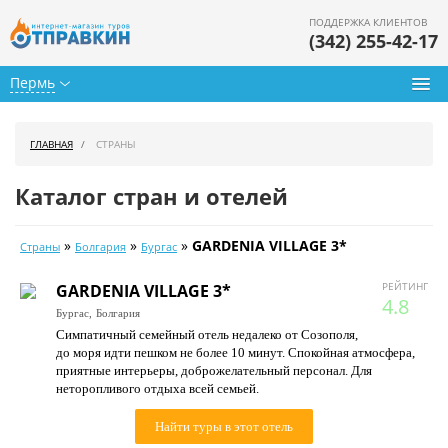
ПОДДЕРЖКА КЛИЕНТОВ
(342) 255-42-17
Пермь
Туры из Перми
ГЛАВНАЯ
СТРАНЫ
Подбор тура
Каталог стран и отелей
Горящие туры
»
»
»
GARDENIA VILLAGE 3*
Страны
Болгария
Бургас
Календарь туров
РЕЙТИНГ
GARDENIA VILLAGE 3*
Цены дня
4.8
Бургас,
Болгария
Симпатичный семейный отель недалеко от Созополя,
Страны
до моря идти пешком не более 10 минут. Спокойная атмосфера,
приятные интерьеры, доброжелательный персонал. Для
Как купить
неторопливого отдыха всей семьей.
О нас
Найти туры в этот отель