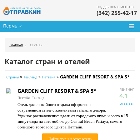
ПОДДЕРЖКА КЛИЕНТОВ
(342) 255-42-17
Пермь
Туры из Перми
ГЛАВНАЯ
СТРАНЫ
Подбор тура
Каталог стран и отелей
Горящие туры
»
»
»
GARDEN CLIFF RESORT & SPA 5*
Страны
Тайланд
Паттайя
Календарь туров
РЕЙТИНГ
GARDEN CLIFF RESORT & SPA 5*
Цены дня
4.1
Паттайя,
Таиланд
отзывы
Отель для спокойного отдыха оформлен в
Страны
современном стиле с элементами тайского декора.
Удачное расположение: вдали от городского шума и всего в 15
Как купить
минут езды на автомобиле до Central Beach Pattaya, самого
большого торгового центра Паттайи.
О нас
Найти туры в этот отель