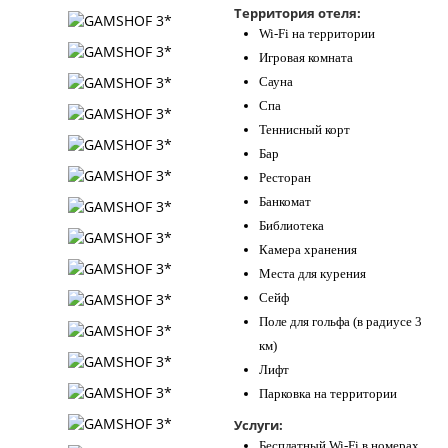
Территория отеля:
Контакты
Wi-Fi на территории
Игровая комната
Сауна
Спа
Теннисный корт
Бар
Ресторан
Банкомат
Библиотека
Камера хранения
Места для курения
Сейф
Поле для гольфа (в радиусе 3
км)
Лифт
Парковка на территории
Услуги:
Бесплатный Wi-Fi в номерах