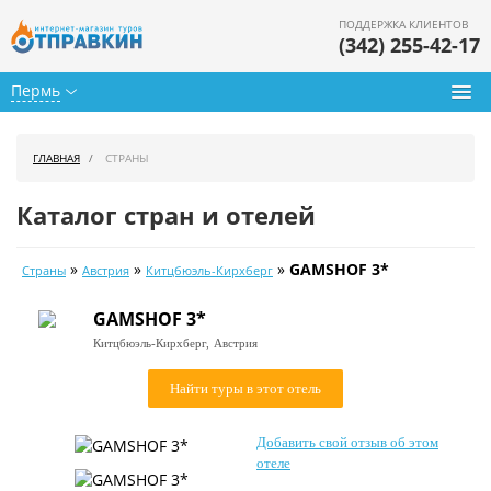
ПОДДЕРЖКА КЛИЕНТОВ
(342) 255-42-17
Пермь
Туры из Перми
ГЛАВНАЯ
СТРАНЫ
Подбор тура
Каталог стран и отелей
Горящие туры
»
»
»
GAMSHOF 3*
Страны
Австрия
Китцбюэль-Кирхберг
Календарь туров
GAMSHOF 3*
Цены дня
Китцбюэль-Кирхберг,
Австрия
Страны
Найти туры в этот отель
Как купить
Добавить свой отзыв об этом
О нас
отеле