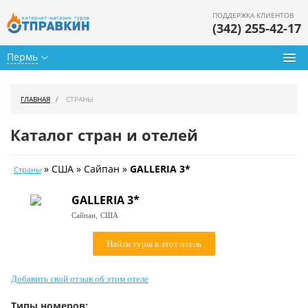
ПОДДЕРЖКА КЛИЕНТОВ
(342) 255-42-17
Пермь
Туры из Перми
ГЛАВНАЯ
СТРАНЫ
Подбор тура
Каталог стран и отелей
Горящие туры
» США » Сайпан »
GALLERIA 3*
Страны
Календарь туров
GALLERIA 3*
Цены дня
Сайпан,
США
Страны
Найти туры в этот отель
Как купить
Добавить свой отзыв об этом отеле
О нас
Типы номеров: