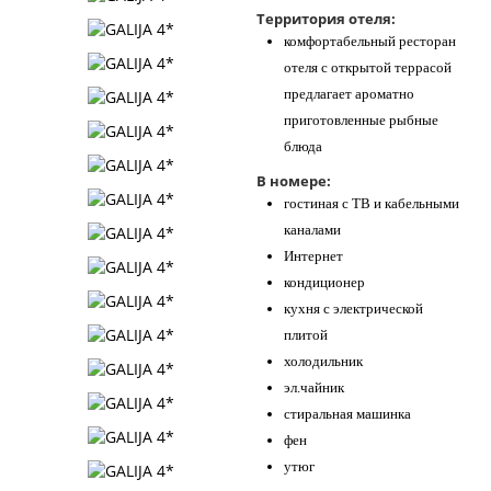
Территория отеля:
комфортабельный ресторан
отеля с открытой террасой
предлагает ароматно
приготовленные рыбные
блюда
В номере:
гостиная с ТВ и кабельными
каналами
Интернет
кондиционер
кухня с электрической
плитой
холодильник
эл.чайник
стиральная машинка
фен
утюг