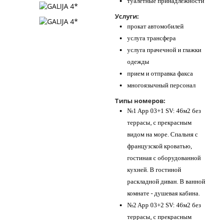
туалетные принадлежности
Услуги:
прокат автомобилей
услуга трансфера
услуга прачечной и глажки
одежды
прием и отправка факса
многоязычный персонал
Типы номеров:
№1 App 03+1 SV: 46м2 без
террасы, с прекрасным
видом на море. Спальня с
французской кроватью,
гостиная с оборудованной
кухней. В гостиной
раскладной диван. В ванной
комнате - душевая кабина.
№2 App 03+2 SV: 46м2 без
террасы, с прекрасным