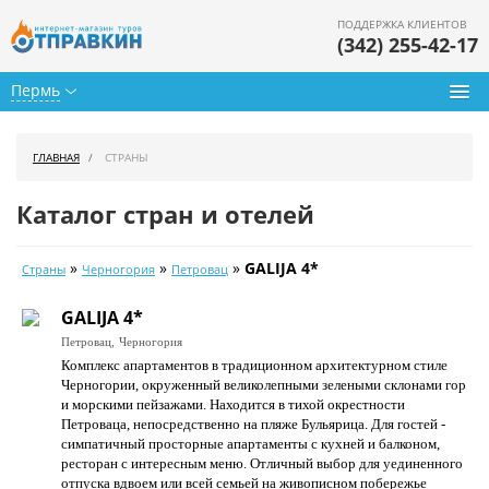
ПОДДЕРЖКА КЛИЕНТОВ
(342) 255-42-17
Пермь
Туры из Перми
ГЛАВНАЯ
СТРАНЫ
Подбор тура
Каталог стран и отелей
Горящие туры
»
»
»
GALIJA 4*
Страны
Черногория
Петровац
Календарь туров
GALIJA 4*
Цены дня
Петровац,
Черногория
Комплекс апартаментов в традиционном архитектурном стиле
Страны
Черногории, окруженный великолепными зелеными склонами гор
и морскими пейзажами. Находится в тихой окрестности
Как купить
Петроваца, непосредственно на пляже Бульярица. Для гостей -
симпатичный просторные апартаменты с кухней и балконом,
О нас
ресторан с интересным меню. Отличный выбор для уединенного
отпуска вдвоем или всей семьей на живописном побережье