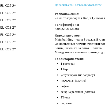
Добавить свой отзыв об этом отеле
Расположение:
25 км от аэропорта г. Кос, в 1,2 км от г
Телефон/факс:
+30 (22420) 23361
Описание отеля:
Main building – один 3-этажный корп
Общественный песчано-галечный пляж
Зонты, шезлонги на пляже – платно.
Между отелем и пляжем проходит дор
Территория отеля:
1 ресторан
1 бар
услуги врача (по запросу)
прачечная (платно)
лифты
сейф на ресепшн (платно)
ТВ-зал
парковка