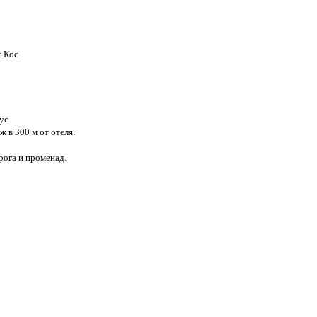
. Кос
ус
 в 300 м от отеля.
ога и променад.