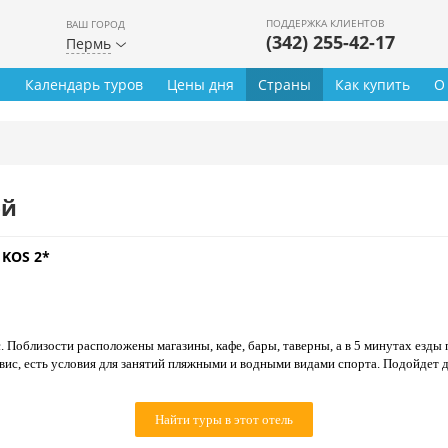
ПОДДЕРЖКА КЛИЕНТОВ
ВАШ ГОРОД
(342) 255-42-17
Пермь
ы
Календарь туров
Цены дня
Страны
Как купить
О
ей
 KOS 2*
. Поблизости расположены магазины, кафе, бары, таверны, а в 5 минутах езд
вис, есть условия для занятий пляжными и водными видами спорта. Подойдет 
Найти туры в этот отель