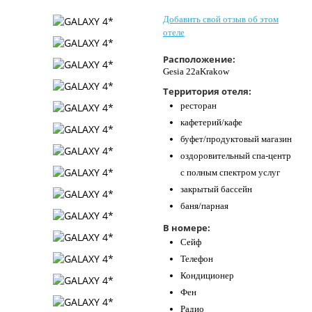
Контакты
Добавить свой отзыв об этом
отеле
Расположение:
Gesia 22aKrakow
Территория отеля:
ресторан
кафетерий/кафе
буфет/продуктовый магазин
оздоровительный спа-центр
с полным спектром услуг
закрытый бассейн
баня/парная
В номере:
Сейф
Телефон
Кондиционер
Фен
Радио