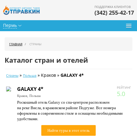
ПОДДЕРЖКА КЛИЕНТОВ
(342) 255-42-17
Пермь
Туры из Перми
ГЛАВНАЯ
СТРАНЫ
Подбор тура
Каталог стран и отелей
Горящие туры
»
» Краков »
GALAXY 4*
Страны
Польша
Календарь туров
РЕЙТИНГ
GALAXY 4*
Цены дня
5.0
Краков,
Польша
Роскошный отель Galaxy со спа-центром расположен
Страны
на реке Висла, в краковском районе Подгуже. Все номера
оформлены в современном стиле и оснащены необходимыми
Как купить
удобствами.
О нас
Найти туры в этот отель