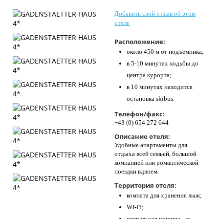
Контакты
Добавить свой отзыв об этом
отеле
Расположение:
около 450 м от подъемника;
в 5-10 минутах ходьбы до
центра курорта;
в 10 минутах находится
остановка skibus.
Телефон/факс:
+43 (0) 654 272 644
Описание отеля:
Удобные апартаменты для
отдыха всей семьей, большой
компанией или романтической
поездки вдвоем.
Территория отеля:
комната для хранения лыж;
WI-FI;
стиральная машина - за