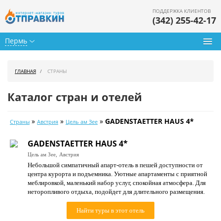
ПОДДЕРЖКА КЛИЕНТОВ
(342) 255-42-17
Пермь
Туры из Перми
ГЛАВНАЯ
СТРАНЫ
Подбор тура
Каталог стран и отелей
Горящие туры
»
»
»
GADENSTAETTER HAUS 4*
Страны
Австрия
Цель ам Зее
Календарь туров
GADENSTAETTER HAUS 4*
Цены дня
Цель ам Зее,
Австрия
Небольшой симпатичный апарт-отель в пешей доступности от
Страны
центра курорта и подъемника. Уютные апартаменты с приятной
меблировкой, маленький набор услуг, спокойная атмосфера. Для
Как купить
неторопливого отдыха, подойдет для длительного размещения.
О нас
Найти туры в этот отель