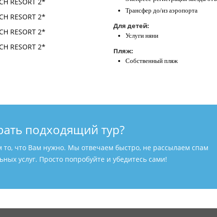
Трансфер до/из аэропорта
Для детей:
Услуги няни
Пляж:
Собственный пляж
рать подходящий тур?
м то, что Вам нужно. Мы отвечаем быстро, не рассылаем спам
ных услуг. Просто попробуйте и убедитесь сами!