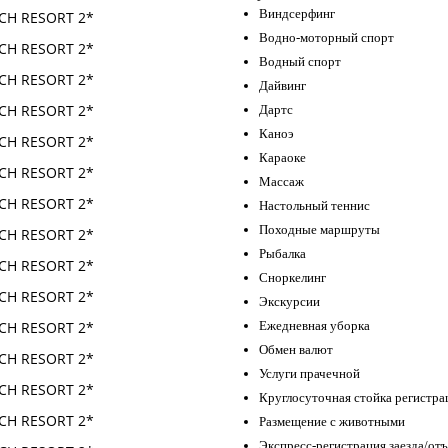
Виндсерфинг
Водно-моторный спорт
Водный спорт
Дайвинг
Дартс
Каноэ
Караоке
Массаж
Настольный теннис
Походные маршруты
Рыбалка
Сноркелинг
Экскурсии
Ежедневная уборка
Обмен валют
Услуги прачечной
Круглосуточная стойка регистра
Размещение с животными
Экспресс-регистрация заезда/отъ