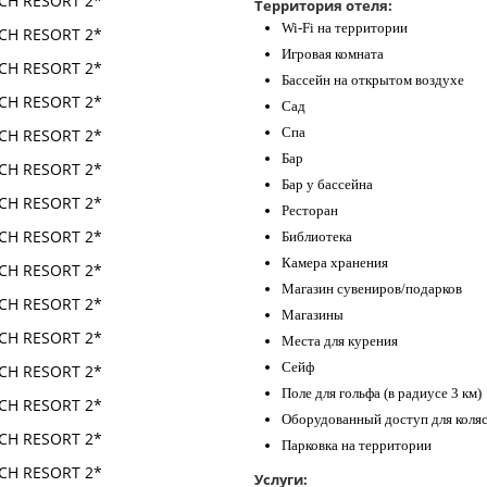
Территория отеля:
Wi-Fi на территории
Игровая комната
Бассейн на открытом воздухе
Сад
Спа
Бар
Бар у бассейна
Ресторан
Библиотека
Камера хранения
Магазин сувениров/подарков
Магазины
Места для курения
Сейф
Поле для гольфа (в радиусе 3 км)
Оборудованный доступ для коля
Парковка на территории
Услуги: