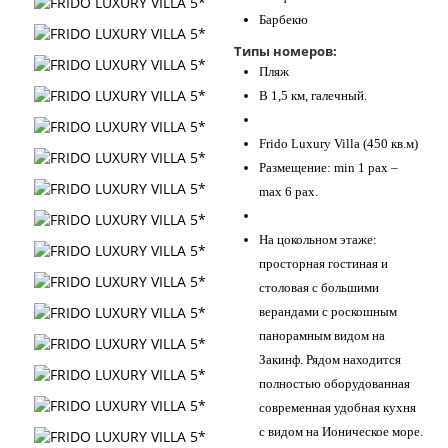
Барбекю
Типы номеров:
Пляж
В 1,5 км, галечный.
Frido Luxury Villa (450 кв.м)
Размещение: min 1 pax –
max 6 pax.
На цокольном этаже:
просторная гостиная и
столовая с большими
верандами с роскошным
панорамным видом на
Закинф. Рядом находится
полностью оборудованная
современная удобная кухня
с видом на Ионическое море.