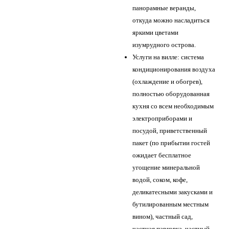
панорамные веранды,
откуда можно насладиться
яркими цветами
изумрудного острова.
Услуги на вилле: система
кондиционирования воздуха
(охлаждение и обогрев),
полностью оборудованная
кухня со всем необходимым
электроприборами и
посудой, приветственный
пакет (по прибытии гостей
ожидает бесплатное
угощение минеральной
водой, соком, кофе,
деликатесными закусками и
бутилированным местным
вином), частный сад,
частная парковка, частный