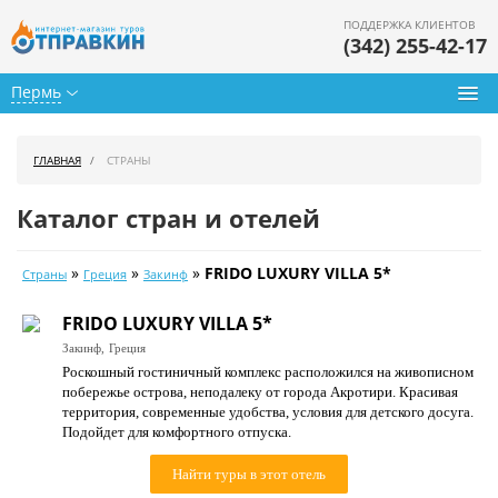
ПОДДЕРЖКА КЛИЕНТОВ
(342) 255-42-17
Пермь
Туры из Перми
ГЛАВНАЯ
СТРАНЫ
Подбор тура
Каталог стран и отелей
Горящие туры
»
»
»
FRIDO LUXURY VILLA 5*
Страны
Греция
Закинф
Календарь туров
FRIDO LUXURY VILLA 5*
Цены дня
Закинф,
Греция
Роскошный гостиничный комплекс расположился на живописном
Страны
побережье острова, неподалеку от города Акротири. Красивая
территория, современные удобства, условия для детского досуга.
Как купить
Подойдет для комфортного отпуска.
О нас
Найти туры в этот отель