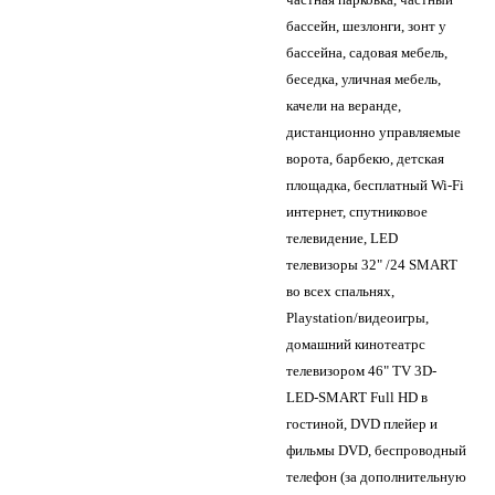
бассейн, шезлонги, зонт у
бассейна, садовая мебель,
беседка, уличная мебель,
качели на веранде,
дистанционно управляемые
ворота, барбекю, детская
площадка, бесплатный Wi-Fi
интернет, спутниковое
телевидение, LED
телевизоры 32" /24 SMART
во всех спальнях,
Playstation/видеоигры,
домашний кинотеатрс
телевизором 46" TV 3D-
LED-SMART Full HD в
гостиной, DVD плейер и
фильмы DVD, беспроводный
телефон (за дополнительную