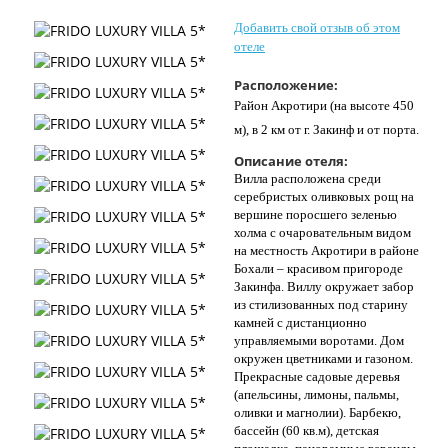
Контакты
Добавить свой отзыв об этом
отеле
Расположение:
Район Акротири (на высоте 450
м), в 2 км от г. Закинф и от порта.
Описание отеля:
Вилла расположена среди
серебристых оливковых рощ на
вершине поросшего зеленью
холма с очаровательным видом
на местность Акротири в районе
Бохали – красивом пригороде
Закинфа. Виллу окружает забор
из стилизованных под старину
камней с дистанционно
управляемыми воротами. Дом
окружен цветниками и газоном.
Прекрасные садовые деревья
(апельсины, лимоны, пальмы,
оливки и магнолии). Барбекю,
бассейн (60 кв.м), детская