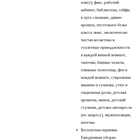
плату), факс, рабочий
кабинет, библиотека, сейфы
в трех спальнях, диван-
кровать, постельное белье
класса люкс, экологически
чистая косметика и
туалетные принадлежности
в каждой ванной комнате,
тапочки, банные халаты,
пляжные полотенца, фен в
каждой комнате, стиральная
машина и сушилка, утюг и
гладильная доска, детская
кроватка, манеж, детский
стульчик, детское автокресло
(по запросу), звукоизоляция,
аптечка.
Бесплатная парковка.
Ежедневная уборка.