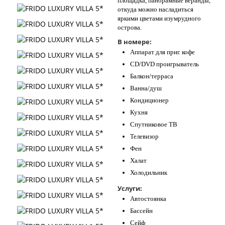
площадка, панорамные веранды,
откуда можно насладиться
яркими цветами изумрудного
острова.
В номере:
Аппарат для приг. кофе
CD/DVD проигрыватель
Балкон/терраса
Ванна/душ
Кондиционер
Кухня
Спутниковое ТВ
Телевизор
Фен
Халат
Холодильник
Услуги:
Автостоянка
Бассейн
Сейф