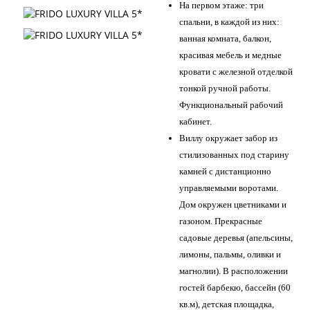
На первом этаже: три
спальни, в каждой из них:
ванная комната, балкон,
красивая мебель и медные
кровати с железной отделкой
тонкой ручной работы.
Функциональный рабочий
кабинет.
Виллу окружает забор из
стилизованных под старину
камней с дистанционно
управляемыми воротами.
Дом окружен цветниками и
газоном. Прекрасные
садовые деревья (апельсины,
лимоны, пальмы, оливки и
магнолии). В расположении
гостей барбекю, бассейн (60
кв.м), детская площадка,