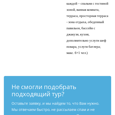
каждой – спальня с гостиной
зоной, ванная комната,
терраса, просторная терраса
- зона отдыха, обеденный
павильон, бассейн с
джакузи, кухня,
дополнительно услуги шеф
повара, услуги батлера;
макс. 6+1 чел.)
Не смогли подобрать
подходящий тур?
Оставьте заявку, и мы найдем то, что Вам нужно.
Мы отвечаем быстро, не рассылаем спам и не