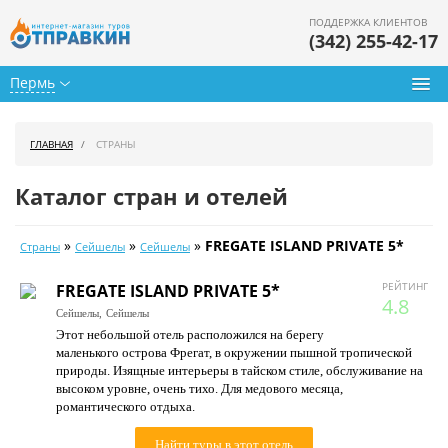
ПОДДЕРЖКА КЛИЕНТОВ
(342) 255-42-17
Пермь
Туры из Перми
ГЛАВНАЯ
СТРАНЫ
Подбор тура
Каталог стран и отелей
Горящие туры
»
»
»
FREGATE ISLAND PRIVATE 5*
Страны
Сейшелы
Сейшелы
Календарь туров
РЕЙТИНГ
FREGATE ISLAND PRIVATE 5*
Цены дня
4.8
Сейшелы,
Сейшелы
Этот небольшой отель расположился на берегу
Страны
маленького острова Фрегат, в окружении пышной тропической
природы. Изящные интерьеры в тайском стиле, обслуживание на
Как купить
высоком уровне, очень тихо. Для медового месяца,
романтического отдыха.
О нас
Найти туры в этот отель