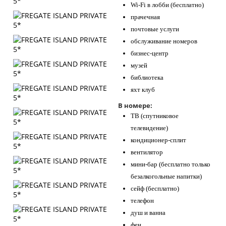
Wi-Fi в лобби (бесплатно)
прачечная
почтовые услуги
обслуживание номеров
бизнес-центр
музей
библиотека
яхт клуб
В номере:
ТВ (спутниковое
телевидение)
кондиционер-сплит
вентилятор
мини-бар (бесплатно только
безалкогольные напитки)
сейф (бесплатно)
телефон
душ и ванна
фен