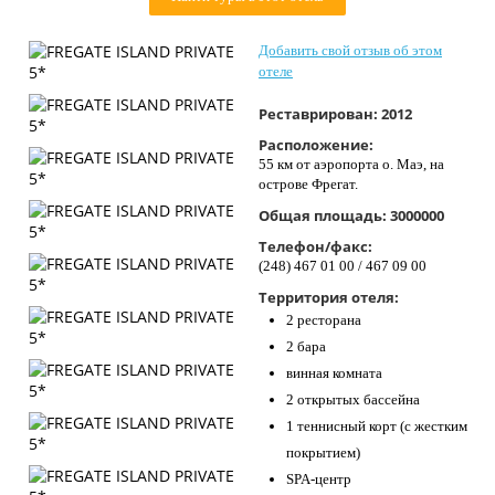
Контакты
Добавить свой отзыв об этом
отеле
Реставрирован:
2012
Расположение:
55 км от аэропорта о. Маэ, на
острове Фрегат.
Общая площадь:
3000000
Телефон/факс:
(248) 467 01 00 / 467 09 00
Территория отеля:
2 ресторана
2 бара
винная комната
2 открытых бассейна
1 теннисный корт (с жестким
покрытием)
SPA-центр